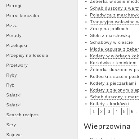
Żeberka w sosie mio
Pierogi
Schab duszony z war
Polędwica z marchew
Piersi kurczaka
Tradycyjna wołowina w
Pizza
Zrazy na jabłkach
Porady
Steki z marchewką
Schabowy w cieście
Przekąski
Młoda kapusta z żebe
Przepisy na łososia
Kotlety w wiórkach ko
Karkówka z kminkiem
Przetwory
Żeberka duszone w pi
Ryby
Kotleciki z sosem pest
Kotlety z pieczarkami
Ryż
Kotlety z zielonym pi
Sałatki
Schab duszony z mar
Kotlety z karkówki
Sałatki
1
2
3
4
5
6
..
Search recipes
Wieprzowina
Sery
Sojowe