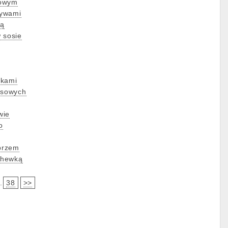
dowym
zywami
ką
 sosie
rkami
ksowych
wie
o
eprzem
chewką
.
38
>>