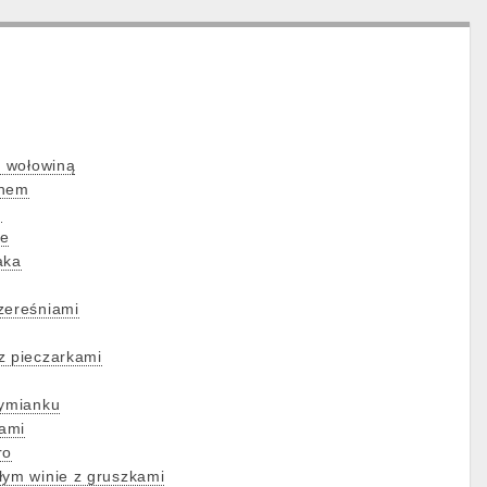
z wołowiną
ynem
m
ie
aka
zereśniami
z pieczarkami
tymianku
kami
ro
łym winie z gruszkami