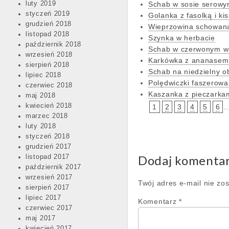
luty 2019
Schab w sosie serowy
styczeń 2019
Golanka z fasolką i ki
grudzień 2018
Wieprzowina schowana
listopad 2018
Szynka w herbacie
październik 2018
Schab w czerwonym w
wrzesień 2018
Karkówka z ananasem 
sierpień 2018
Schab na niedzielny o
lipiec 2018
Polędwiczki faszerowan
czerwiec 2018
Kaszanka z pieczarkam
maj 2018
kwiecień 2018
1
2
3
4
5
6
..
marzec 2018
luty 2018
styczeń 2018
grudzień 2017
Dodaj komenta
listopad 2017
październik 2017
wrzesień 2017
Twój adres e-mail nie zo
sierpień 2017
lipiec 2017
Komentarz
*
czerwiec 2017
maj 2017
kwiecień 2017