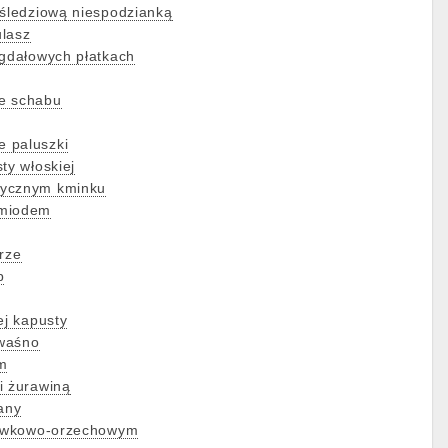
 śledziową niespodzianką
ulasz
igdałowych płatkach
e schabu
 paluszki
ty włoskiej
tycznym kminku
 miodem
rze
p
ej kapusty
waśno
m
i żurawiną
any
śliwkowo-orzechowym