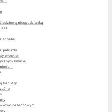
ynem
m
ie
 śledziową niespodzianką
ulasz
e schabu
 paluszki
ty włoskiej
tycznym kminku
 miodem
p
ej kapusty
waśno
m
any
śliwkowo-orzechowym
dowym