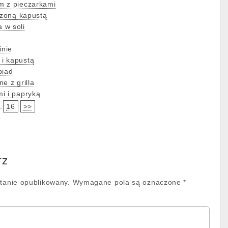
m z pieczarkami
szoną kapustą
 w soli
inie
i kapustą
biad
e z grilla
i i papryką
.
16
>>
rz
stanie opublikowany.
Wymagane pola są oznaczone
*