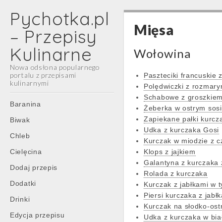
Pychotka.pl
Mięsa
– Przepisy
Kulinarne
Wołowina
Nowa odsłona popularnego
portalu z przepisami
Paszteciki francuskie 
kulinarnymi
Polędwiczki z rozmar
Schabowe z groszkie
Main
Skip
Baranina
Żeberka w ostrym sos
menu
to
Zapiekane pałki kurcz
Biwak
content
Udka z kurczaka Gosi
Chleb
Kurczak w miodzie z c
Cielęcina
Klops z jajkiem
Galantyna z kurczaka 
Dodaj przepis
Rolada z kurczaka
Dodatki
Kurczak z jabłkami w 
Piersi kurczaka z jabł
Drinki
Kurczak na słodko-ost
Edycja przepisu
Udka z kurczaka w bia