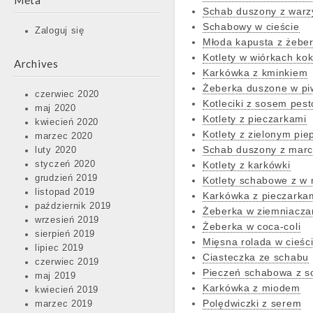
Meta
Schab duszony z war
Schabowy w cieście
Zaloguj się
Młoda kapusta z żebe
Kotlety w wiórkach ko
Archives
Karkówka z kminkiem
Żeberka duszone w pi
czerwiec 2020
Kotleciki z sosem pest
maj 2020
Kotlety z pieczarkami
kwiecień 2020
Kotlety z zielonym pi
marzec 2020
Schab duszony z mar
luty 2020
styczeń 2020
Kotlety z karkówki
grudzień 2019
Kotlety schabowe z w
listopad 2019
Karkówka z pieczarkam
październik 2019
Żeberka w ziemniacza
wrzesień 2019
Żeberka w coca-coli
sierpień 2019
Mięsna rolada w cieśc
lipiec 2019
Ciasteczka ze schabu
czerwiec 2019
Pieczeń schabowa z 
maj 2019
Karkówka z miodem
kwiecień 2019
Polędwiczki z serem
marzec 2019