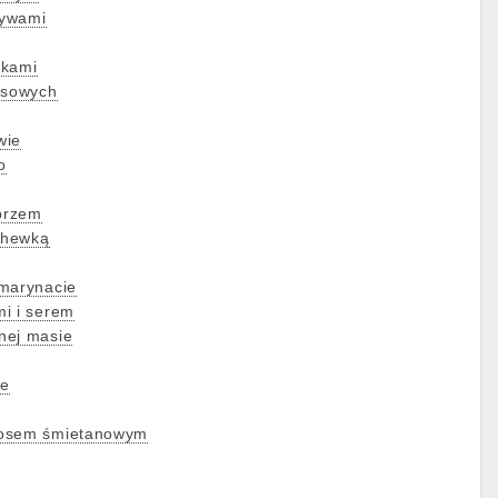
zywami
rkami
ksowych
wie
o
eprzem
chewką
 marynacie
i i serem
nej masie
ie
sosem śmietanowym