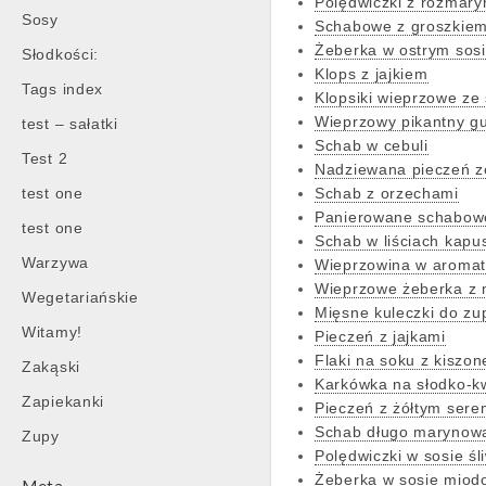
Polędwiczki z rozmar
Sosy
Schabowe z groszkie
Żeberka w ostrym sos
Słodkości:
Klops z jajkiem
Tags index
Klopsiki wieprzowe ze
Wieprzowy pikantny g
test – sałatki
Schab w cebuli
Test 2
Nadziewana pieczeń z
test one
Schab z orzechami
Panierowane schabowe
test one
Schab w liściach kapus
Warzywa
Wieprzowina w aroma
Wieprzowe żeberka z
Wegetariańskie
Mięsne kuleczki do zu
Witamy!
Pieczeń z jajkami
Flaki na soku z kiszon
Zakąski
Karkówka na słodko-k
Zapiekanki
Pieczeń z żółtym sere
Schab długo marynow
Zupy
Polędwiczki w sosie 
Żeberka w sosie mio