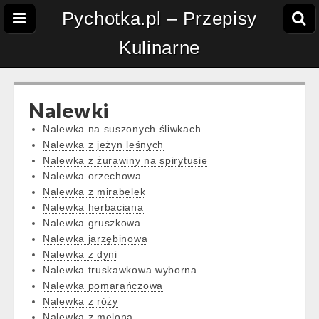
Pychotka.pl – Przepisy
Kulinarne
Nalewki
Nalewka na suszonych śliwkach
Nalewka z jeżyn leśnych
Nalewka z żurawiny na spirytusie
Nalewka orzechowa
Nalewka z mirabelek
Nalewka herbaciana
Nalewka gruszkowa
Nalewka jarzębinowa
Nalewka z dyni
Nalewka truskawkowa wyborna
Nalewka pomarańczowa
Nalewka z róży
Nalewka z melona