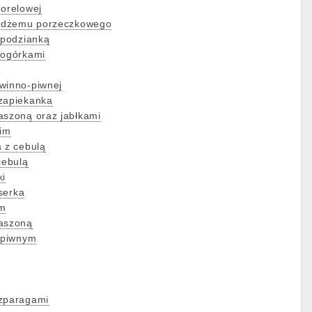
morelowej
 z dżemu porzeczkowego
spodzianką
 ogórkami
winno-piwnej
 zapiekanka
aszoną oraz jabłkami
kim
a z cebulą
cebulą
ki
 serka
em
waszoną
e piwnym
szparagami