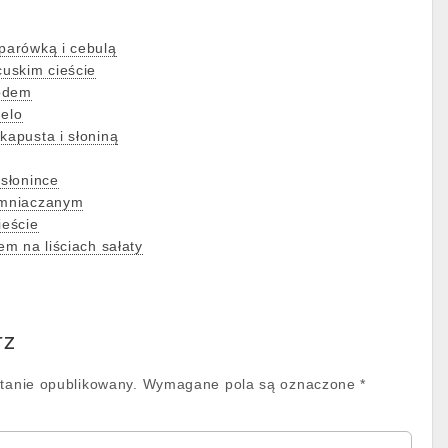
 parówką i cebulą
cuskim cieście
iodem
melo
kapusta i słoniną
 słonince
iemniaczanym
ieście
em na liściach sałaty
rz
stanie opublikowany.
Wymagane pola są oznaczone
*