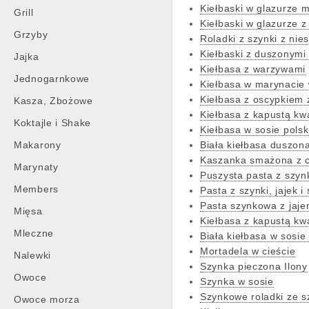
Kiełbaski w glazurze 
Grill
Kiełbaski w glazurze
Grzyby
Roladki z szynki z nie
Kiełbaski z duszonymi
Jajka
Kiełbasa z warzywami
Jednogarnkowe
Kiełbasa w marynacie 
Kiełbasa z oscypkiem
Kasza, Zbożowe
Kiełbasa z kapustą kw
Koktajle i Shake
Kiełbasa w sosie pols
Makarony
Biała kiełbasa duszon
Kaszanka smażona z 
Marynaty
Puszysta pasta z szyn
Members
Pasta z szynki, jajek i
Pasta szynkowa z jaj
Mięsa
Kiełbasa z kapustą k
Mleczne
Biała kiełbasa w sosi
Mortadela w cieście
Nalewki
Szynka pieczona Ilony
Owoce
Szynka w sosie
Szynkowe roladki ze 
Owoce morza