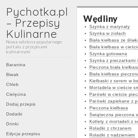
Pychotka.pl
Wędliny
– Przepisy
Szynka z marynaty
Kulinarne
Szynka w ziołach
Biała kiełbasa ze śliw
Nowa odsłona popularnego
portalu z przepisami
Biała kiełbasa w cieśc
kulinarnymi
Szynka gotowana
Szynka z pieczarkami 
Main
Skip
Baranina
Pieczona biała kiełbas
menu
to
Biała kiełbasa pieczon
Biwak
content
Kiełbaski z serem w b
Chleb
Mortadela w cieście 
Cielęcina
Parówki w cieście pie
Parówki zapiekane z 
Dodaj przepis
Pieczona kiełbasa
Dodatki
Świąteczna pieczona 
Kotlety z mortadeli z 
Drinki
Roladki z chrzanem
Edycja przepisu
Roladki z nadzieniem