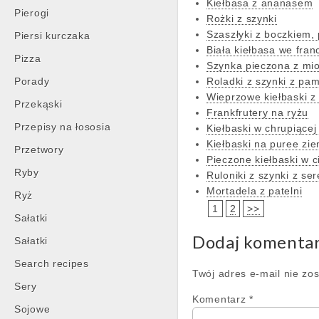
Kiełbasa z ananasem
Pierogi
Rożki z szynki
Szaszłyki z boczkiem,
Piersi kurczaka
Biała kiełbasa we fran
Pizza
Szynka pieczona z m
Porady
Roladki z szynki z pa
Wieprzowe kiełbaski z 
Przekąski
Frankfrutery na ryżu
Przepisy na łososia
Kiełbaski w chrupiącej
Kiełbaski na puree z
Przetwory
Pieczone kiełbaski w c
Ryby
Ruloniki z szynki z ser
Mortadela z patelni
Ryż
1
2
>>
Sałatki
Dodaj komenta
Sałatki
Search recipes
Twój adres e-mail nie zo
Sery
Komentarz
*
Sojowe