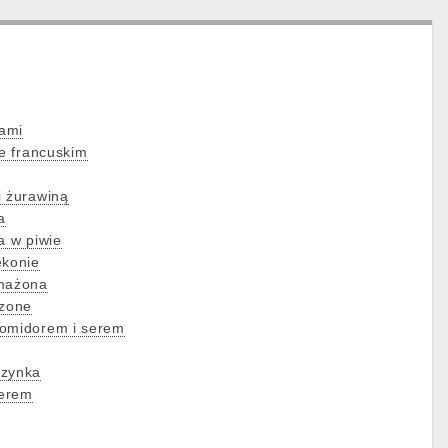
kami
ie francuskim
i żurawiną
a
a w piwie
ekonie
smażona
czone
pomidorem i serem
szynka
serem