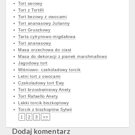
Tort serowy
Tort z Tortilli
Tort bezowy z owocami
Tort ananasowy Julianny
Tort Gruszkowy
Tarta cytrynowo-migdałowa
Tort ananasowy
Masa orzechowa do ciast
Masa do dekoracji z pianek marshmallows
Jagodowy tort
Wiśniowo- czekoladowy torcik
Letni tort z owocami
Czekoladowy tort Ewy
Tort brzoskwiniowy Anety
Tort Rafaello Anety
Lekki torcik biszkoptowy
Torcik z biszkoptów Sylwii
1
2
3
>>
Dodaj komentarz