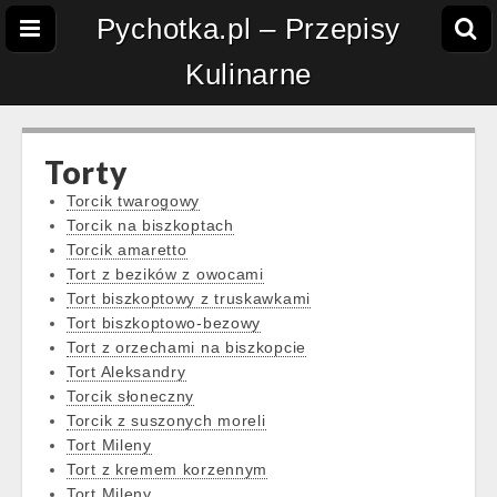
Pychotka.pl – Przepisy
Kulinarne
Torty
Torcik twarogowy
Torcik na biszkoptach
Torcik amaretto
Tort z bezików z owocami
Tort biszkoptowy z truskawkami
Tort biszkoptowo-bezowy
Tort z orzechami na biszkopcie
Tort Aleksandry
Torcik słoneczny
Torcik z suszonych moreli
Tort Mileny
Tort z kremem korzennym
Tort Mileny