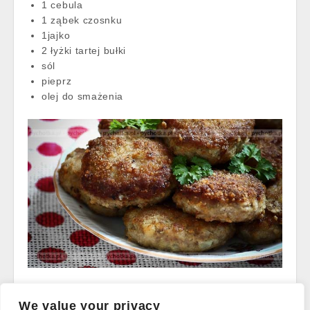
1 cebula
1 ząbek czosnku
1jajko
2 łyżki tartej bułki
sól
pieprz
olej do smażenia
Read more →
We value your privacy