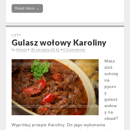
Read more →
LISTY
Gulasz wołowy Karoliny
by
Monia
•
30 sierpnia 2016
•
0 Comments
Masz
dziś
ochotę
na
pyszn
y
gulasz
wołow
y na
obiad?
Wypróbuj przepis Karoliny. Do jego wykonania