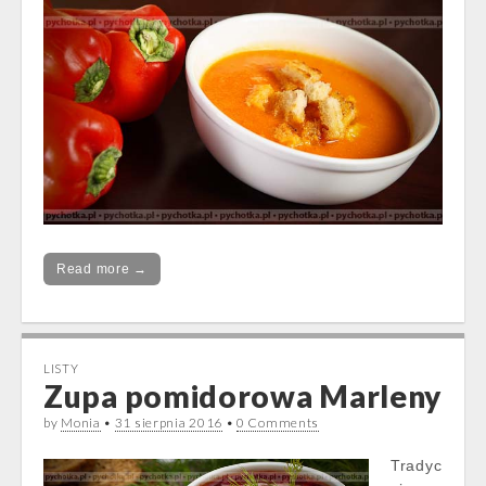
Read more →
LISTY
Zupa pomidorowa Marleny
by
Monia
•
31 sierpnia 2016
•
0 Comments
Tradyc