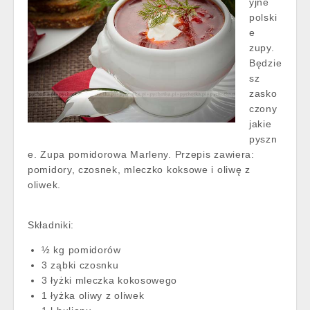
yjne
polski
e
zupy.
Będzie
sz
zasko
czony
jakie
pyszn
e. Zupa pomidorowa Marleny. Przepis zawiera:
pomidory, czosnek, mleczko koksowe i oliwę z
oliwek.
Składniki:
½ kg pomidorów
3 ząbki czosnku
3 łyżki mleczka kokosowego
1 łyżka oliwy z oliwek