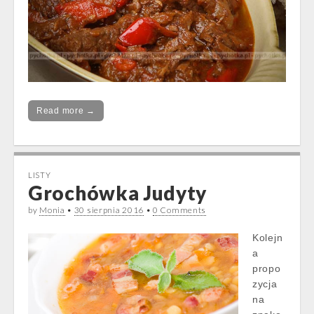
Read more →
LISTY
Grochówka Judyty
by
Monia
•
30 sierpnia 2016
•
0 Comments
Kolejn
a
propo
zycja
na