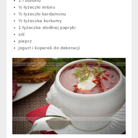
1 l bulionu
½ łyżeczki imbiru
½ łyżeczki kardamonu
½ łyżeczka kurkumy
1 łyżeczka słodkiej papryki
sól
pieprz
jogurt i koperek do dekoracji