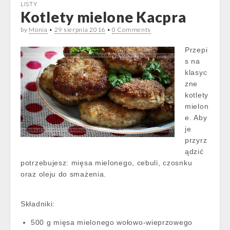
LISTY
Kotlety mielone Kacpra
by
Monia
•
29 sierpnia 2016
•
0 Comments
Przepi
s na
klasyc
zne
kotlety
mielon
e. Aby
je
przyrz
ądzić
potrzebujesz: mięsa mielonego, cebuli, czosnku
oraz oleju do smażenia.
Składniki:
500 g mięsa mielonego wołowo-wieprzowego