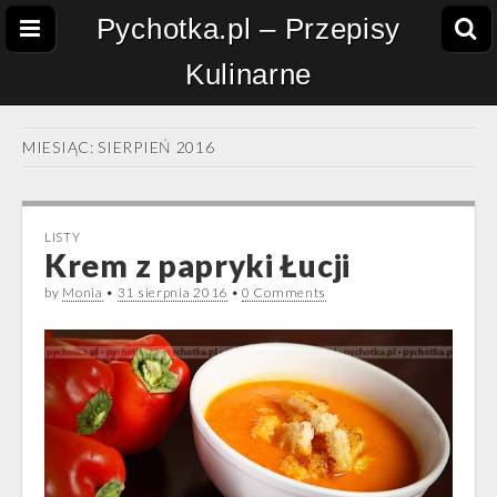
Pychotka.pl – Przepisy
Kulinarne
MIESIĄC:
SIERPIEŃ 2016
LISTY
Krem z papryki Łucji
by
Monia
•
31 sierpnia 2016
•
0 Comments