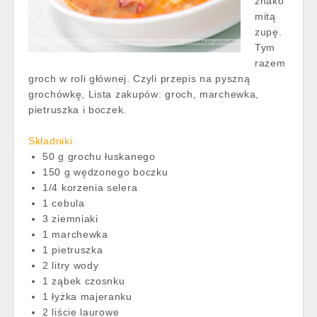
znako
mitą
zupę.
Tym
razem
groch w roli głównej. Czyli przepis na pyszną
grochówkę, Lista zakupów: groch, marchewka,
pietruszka i boczek.
Składniki:
50 g grochu łuskanego
150 g wędzonego boczku
1/4 korzenia selera
1 cebula
3 ziemniaki
1 marchewka
1 pietruszka
2 litry wody
1 ząbek czosnku
1 łyżka majeranku
2 liście laurowe