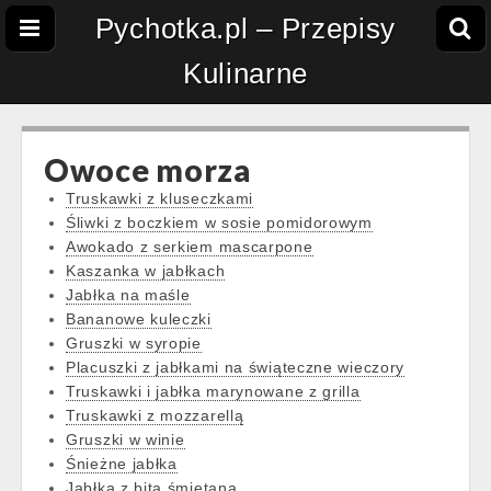
Pychotka.pl – Przepisy
Kulinarne
Owoce morza
Truskawki z kluseczkami
Śliwki z boczkiem w sosie pomidorowym
Awokado z serkiem mascarpone
Kaszanka w jabłkach
Jabłka na maśle
Bananowe kuleczki
Gruszki w syropie
Placuszki z jabłkami na świąteczne wieczory
Truskawki i jabłka marynowane z grilla
Truskawki z mozzarellą
Gruszki w winie
Śnieżne jabłka
Jabłka z bitą śmietaną