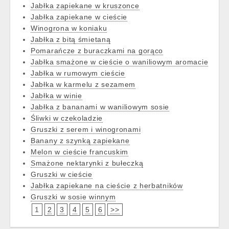
Jabłka zapiekane w kruszonce
Jabłka zapiekane w cieście
Winogrona w koniaku
Jabłka z bitą śmietaną
Pomarańcze z buraczkami na gorąco
Jabłka smażone w cieście o waniliowym aromacie
Jabłka w rumowym cieście
Jabłka w karmelu z sezamem
Jabłka w winie
Jabłka z bananami w waniliowym sosie
Śliwki w czekoladzie
Gruszki z serem i winogronami
Banany z szynką zapiekane
Melon w cieście francuskim
Smażone nektarynki z bułeczką
Gruszki w cieście
Jabłka zapiekane na cieście z herbatników
Gruszki w sosie winnym
1
2
3
4
5
6
>>