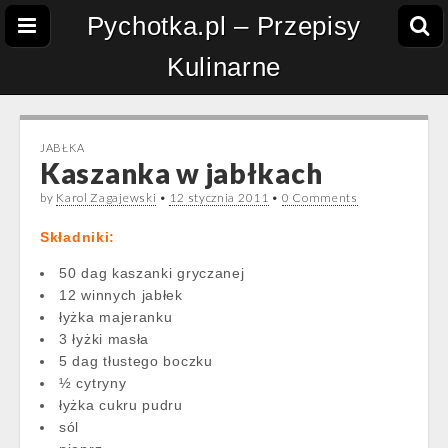
Pychotka.pl – Przepisy
Kulinarne
JABŁKA
Kaszanka w jabłkach
by
Karol Zagajewski
•
12 stycznia 2011
•
0 Comments
Składniki:
50 dag kaszanki gryczanej
12 winnych jabłek
łyżka majeranku
3 łyżki masła
5 dag tłustego boczku
½ cytryny
łyżka cukru pudru
sól