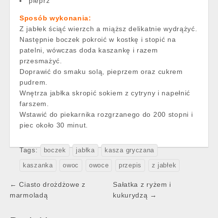
pieprz
Sposób wykonania:
Z jabłek ściąć wierzch a miąższ delikatnie wydrążyć.
Następnie boczek pokroić w kostkę i stopić na
patelni, wówczas doda kaszankę i razem
przesmażyć.
Doprawić do smaku solą, pieprzem oraz cukrem
pudrem.
Wnętrza jabłka skropić sokiem z cytryny i napełnić
farszem.
Wstawić do piekarnika rozgrzanego do 200 stopni i
piec około 30 minut.
Tags:
boczek
jabłka
kasza gryczana
kaszanka
owoc
owoce
przepis
z jabłek
Post
← Ciasto drożdżowe z
Sałatka z ryżem i
navigation
marmoladą
kukurydzą →