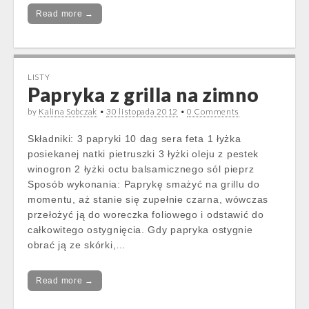
Read more →
LISTY
Papryka z grilla na zimno
by
Kalina Sobczak
•
30 listopada 2012
•
0 Comments
Składniki: 3 papryki 10 dag sera feta 1 łyżka
posiekanej natki pietruszki 3 łyżki oleju z pestek
winogron 2 łyżki octu balsamicznego sól pieprz
Sposób wykonania: Paprykę smażyć na grillu do
momentu, aż stanie się zupełnie czarna, wówczas
przełożyć ją do woreczka foliowego i odstawić do
całkowitego ostygnięcia. Gdy papryka ostygnie
obrać ją ze skórki,…
Read more →