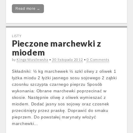
Read more →
LISTY
Pieczone marchewki z
miodem
by
Kinga Wasilewska
•
30 listopada 2012
•
0 Comments
Składniki: ½ kg marchewek ½ szkl oliwy z oliwek 1
łyżka miodu 2 łyżki jasnego sosu sojowego 2 ząbki
czosnku szczypta czarnego pieprzu Sposób
wykonania: Obrane marchewki poprzecinać w
skosie. Następnie oliwę z oliwek wymieszać z
miodem. Dodać jasny sos sojowy oraz czosnek
przeciśnięty przez praskę. Doprawić do smaku
pieprzem. Do powstałej marynaty włożyć
marchewki…