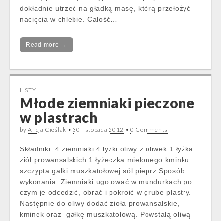
dokładnie utrzeć na gładką masę, którą przełożyć
nacięcia w chlebie. Całość…
Read more →
LISTY
Młode ziemniaki pieczone
w plastrach
by
Alicja Cieślak
•
30 listopada 2012
•
0 Comments
Składniki: 4 ziemniaki 4 łyżki oliwy z oliwek 1 łyżka
ziół prowansalskich 1 łyżeczka mielonego kminku
szczypta gałki muszkatołowej sól pieprz Sposób
wykonania: Ziemniaki ugotować w mundurkach po
czym je odcedzić, obrać i pokroić w grube plastry.
Następnie do oliwy dodać zioła prowansalskie,
kminek oraz gałkę muszkatołową. Powstałą oliwą