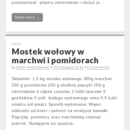
posmarować plastry ziemniaków i ułożyć je…
Read more →
LISTY
Mostek wołowy w
marchwi i pomidorach
by
Adam Andrzejewski
•
30 listopada 2012
•
0 Comments
Składniki: 1,5 kg mostka wołowego 300g marchwi
250 g pomidorów 250 g słodkiej papryki 250 g
ziemniaków 4 ząbek czosnku 2 listki laurowe 5
goździków 2 szkl. białego wytrawnego wina 0,5 łyżki
smalcu sól pieprz Sposób wykonania: Mięso
oddzielić od kości i pokroić na mniejsze kawałki.
Paprykę, pomidory oraz marchewkę również
pokroić. Następnie na spodzie…