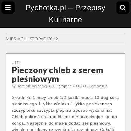
Pychotka.pl – Przepisy
Kulinarne
MIESIĄC:
LISTOPAD 2012
LISTY
Pieczony chleb z serem
pleśniowym
by
Dominik Kołodziej
•
30 listopada 2012
•
0 Comments
Składniki: 1 mały chleb 1/2 kostki masła 10 dag sera
pleśniowego 1 łyżka winiaku 1 łyżka posiekanego
szczypiorku szczypta pieprzu Sposób wykonania:
Chleb pokroić na kromki lecz nie przecinając go do
końca. Następnie do masła dodać ser pleśniowy,
winiak, posiekany szczypiorek oraz pieprz. Całość