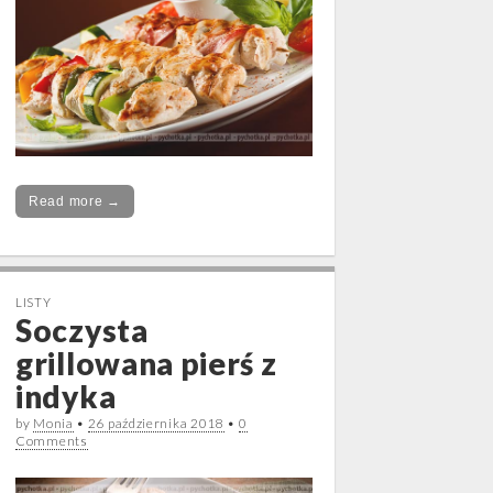
Read more →
LISTY
Soczysta
grillowana pierś z
indyka
by
Monia
•
26 października 2018
•
0
Comments