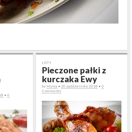
LISTY
Pieczone pałki z
a
kurczaka Ewy
by
Monia
•
20 października 2018
•
0
Comments
18
•
0