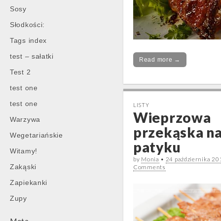
Sosy
Słodkości:
Tags index
test – sałatki
Read more →
Test 2
test one
test one
LISTY
Wieprzowa
Warzywa
przekąska n
Wegetariańskie
patyku
Witamy!
by
Monia
•
24 października 20
Zakąski
Comments
Zapiekanki
Zupy