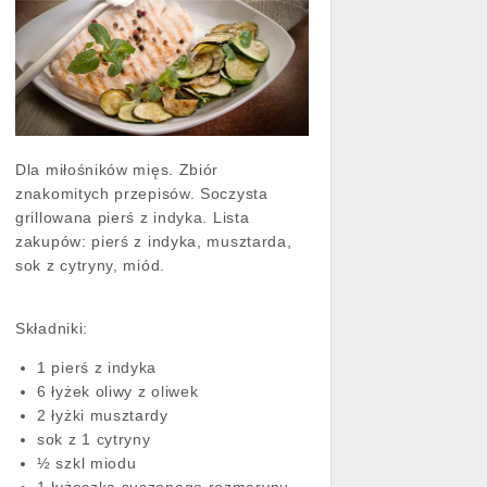
Dla miłośników mięs. Zbiór
znakomitych przepisów. Soczysta
grillowana pierś z indyka. Lista
zakupów: pierś z indyka, musztarda,
sok z cytryny, miód.
Składniki:
1 pierś z indyka
6 łyżek oliwy z oliwek
2 łyżki musztardy
sok z 1 cytryny
½ szkl miodu
1 łyżeczka suszonego rozmarynu