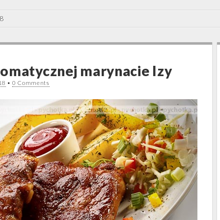
8
omatycznej marynacie Izy
18
•
0 Comments