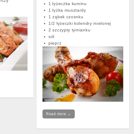
ńczy
1 łyżeczka kuminu
1 łyżka musztardy
1 ząbek czosnku
1/2 łyżeczki kolendry mielonej
2 szczypty tymianku
sól
pieprz
Read more →