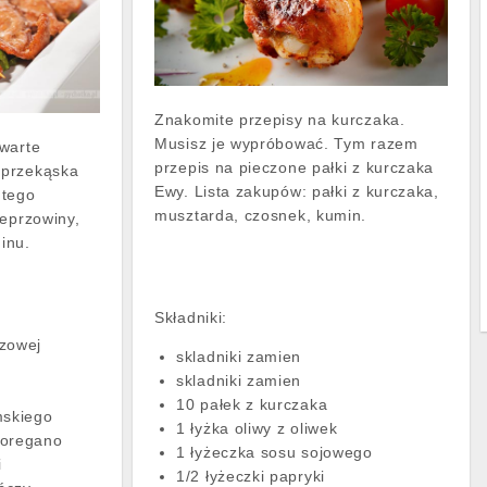
Znakomite przepisy na kurczaka.
Musisz je wypróbować. Tym razem
 warte
przepis na pieczone pałki z kurczaka
 przekąska
Ewy. Lista zakupów: pałki z kurczaka,
 tego
musztarda, czosnek, kumin.
ieprzowiny,
minu.
Składniki:
rzowej
skladniki zamien
skladniki zamien
10 pałek z kurczaka
mskiego
1 łyżka oliwy z oliwek
 oregano
1 łyżeczka sosu sojowego
i
1/2 łyżeczki papryki