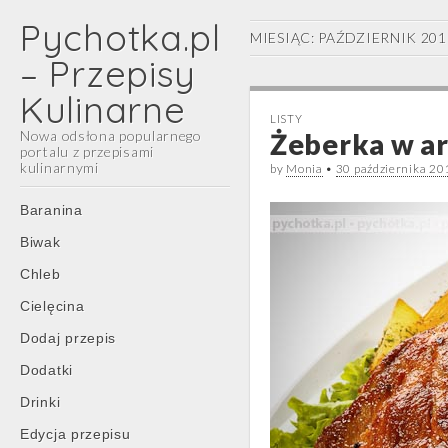
Pychotka.pl
MIESIĄC:
PAŹDZIERNIK 201
– Przepisy
Kulinarne
LISTY
Nowa odsłona popularnego
Żeberka w ar
portalu z przepisami
kulinarnymi
by
Monia
•
30 października 20
Main
Skip
Baranina
menu
to
Biwak
content
Chleb
Cielęcina
Dodaj przepis
Dodatki
Drinki
Edycja przepisu