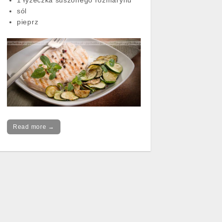
sól
pieprz
Read more →