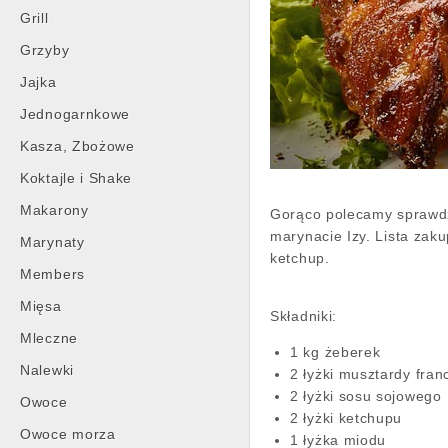
Grill
Grzyby
Jajka
Jednogarnkowe
Kasza, Zbożowe
Koktajle i Shake
Makarony
Gorąco polecamy sprawdz
marynacie Izy. Lista zak
Marynaty
ketchup.
Members
Mięsa
Składniki:
Mleczne
1 kg żeberek
Nalewki
2 łyżki musztardy fran
2 łyżki sosu sojowego
Owoce
2 łyżki ketchupu
Owoce morza
1 łyżka miodu