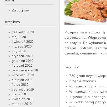
Meta
Zaloguj się
Archives
Przepisy na wieprzowinę
czerwiec 2020
maj 2020
spróbowania. Wieprzowa
kwiecień 2020
na patyku. Do wykonania
marzec 2020
przepisu potrzebujesz: w
luty 2020
czosnku, cynamonu i ku
styczeń 2020
grudzień 2019
listopad 2019
Składniki:
październik 2019
wrzesień 2019
750 gram szynki wiep
sierpień 2019
2 ząbki czosnku
lipiec 2019
½ łyżeczki cynamonu
czerwiec 2019
½ łyżeczki kminu rzy
maj 2019
1 łyżeczka suszonego
kwiecień 2019
½ łyczki ostrej papryk
marzec 2019