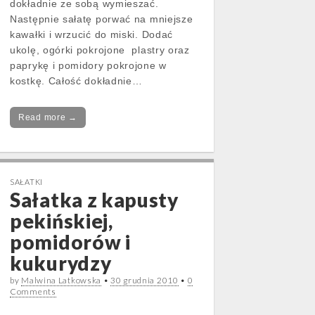
dokładnie ze sobą wymieszać.
Następnie sałatę porwać na mniejsze
kawałki i wrzucić do miski. Dodać
ukolę, ogórki pokrojone plastry oraz
paprykę i pomidory pokrojone w
kostkę. Całość dokładnie…
Read more →
SAŁATKI
Sałatka z kapusty
pekińskiej,
pomidorów i
kukurydzy
by
Malwina Latkowska
•
30 grudnia 2010
•
0
Comments