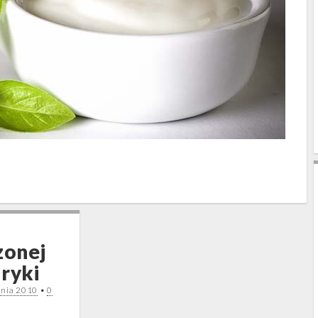
zonej
pryki
dnia 2010
•
0