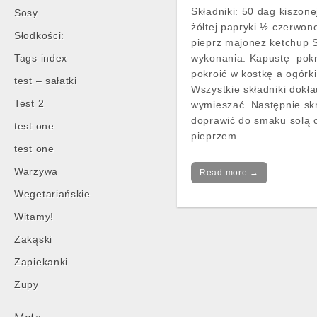
Składniki: 50 dag kiszon
Sosy
żółtej papryki ½ czerwone
Słodkości:
pieprz majonez ketchup 
Tags index
wykonania: Kapustę pokr
pokroić w kostkę a ogórki
test – sałatki
Wszystkie składniki dokł
Test 2
wymieszać. Następnie skr
doprawić do smaku solą 
test one
pieprzem.
test one
Warzywa
Read more →
Wegetariańskie
Witamy!
Zakąski
Zapiekanki
Post
Zupy
navigation