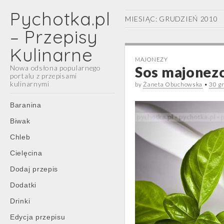
Pychotka.pl
MIESIĄC:
GRUDZIEŃ 2010
– Przepisy
Kulinarne
MAJONEZY
Nowa odsłona popularnego
Sos majonezo
portalu z przepisami
kulinarnymi
by
Żaneta Obuchowska
•
30 g
Main
Skip
Baranina
menu
to
Biwak
content
Chleb
Cielęcina
Dodaj przepis
Dodatki
Drinki
Edycja przepisu