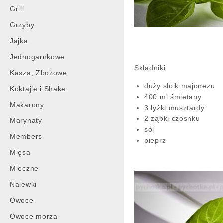
Grill
Grzyby
Jajka
Jednogarnkowe
Składniki:
Kasza, Zbożowe
duży słoik majonezu
Koktajle i Shake
400 ml śmietany
Makarony
3 łyżki musztardy
2 ząbki czosnku
Marynaty
sól
Members
pieprz
Mięsa
Mleczne
Nalewki
Owoce
Owoce morza