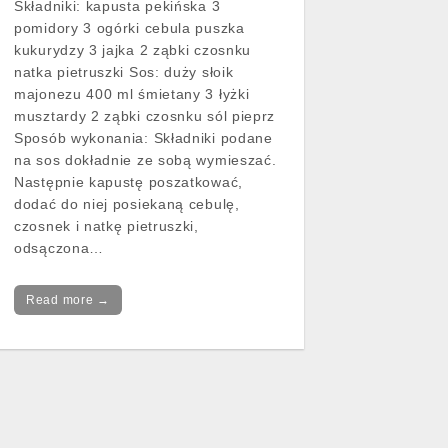
Składniki: kapusta pekińska 3
pomidory 3 ogórki cebula puszka
kukurydzy 3 jajka 2 ząbki czosnku
natka pietruszki Sos: duży słoik
majonezu 400 ml śmietany 3 łyżki
musztardy 2 ząbki czosnku sól pieprz
Sposób wykonania: Składniki podane
na sos dokładnie ze sobą wymieszać.
Następnie kapustę poszatkować,
dodać do niej posiekaną cebulę,
czosnek i natkę pietruszki,
odsączona…
Read more →