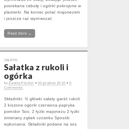
posiekana cebulę i ogórki pokrojone w
plasterki. Na koniec polać majonezem
i jeszcze raz wymieszać.
Read more →
SAŁATKI
Sałatka z rukoli i
ogórka
by
Żaneta Fischer
•
30 grudnia 2010
•
0
Comments
Składniki: ½ główki sałaty garść rukoli
2 kiszone ogórki czerwona papryka
pomidor Sos; 2 łyżki majonezu 2 łyżki
śmietany ząbek czosnku Sposób
wykonania: Składniki podane na sos