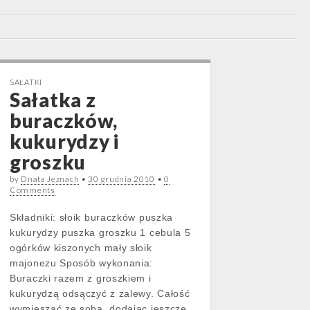
SAŁATKI
Sałatka z
buraczków,
kukurydzy i
groszku
by
Dnata Jeznach
•
30 grudnia 2010
•
0
Comments
Składniki: słoik buraczków puszka
kukurydzy puszka groszku 1 cebula 5
ogórków kiszonych mały słoik
majonezu Sposób wykonania:
Buraczki razem z groszkiem i
kukurydzą odsączyć z zalewy. Całość
wymieszać ze sobą, dodając jeszcze