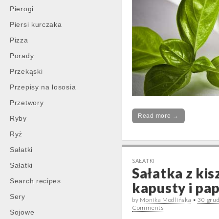
Pierogi
Piersi kurczaka
Pizza
Porady
Przekąski
Przepisy na łososia
Przetwory
Read more →
Ryby
Ryż
Sałatki
SAŁATKI
Sałatki
Sałatka z kis
Search recipes
kapusty i pa
Sery
by
Monika Modlińska
•
30 gru
Comments
Sojowe