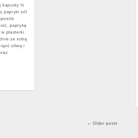
ej kapusty ½
j papryki sól
Sposób
oić, paprykę
 w plasterki.
adnie ze sobą
opić oliwą i
oraz
← Older posts