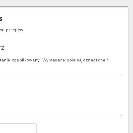
s
we przepisy
rz
stanie opublikowany.
Wymagane pola są oznaczone
*