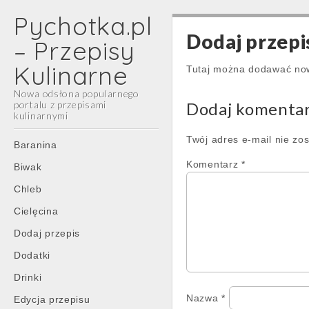
Pychotka.pl
Dodaj przepi
– Przepisy
Kulinarne
Tutaj można dodawać no
Nowa odsłona popularnego
portalu z przepisami
Dodaj komenta
kulinarnymi
Main
Twój adres e-mail nie zo
Skip
Baranina
menu
to
Komentarz
*
Biwak
content
Chleb
Cielęcina
Dodaj przepis
Dodatki
Drinki
Nazwa
*
Edycja przepisu