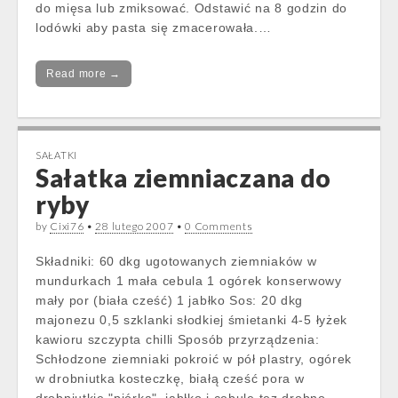
do mięsa lub zmiksować. Odstawić na 8 godzin do
lodówki aby pasta się zmacerowała.…
Read more →
SAŁATKI
Sałatka ziemniaczana do
ryby
by
Cixi76
•
28 lutego 2007
•
0 Comments
Składniki: 60 dkg ugotowanych ziemniaków w
mundurkach 1 mała cebula 1 ogórek konserwowy
mały por (biała cześć) 1 jabłko Sos: 20 dkg
majonezu 0,5 szklanki słodkiej śmietanki 4-5 łyżek
kawioru szczypta chilli Sposób przyrządzenia:
Schłodzone ziemniaki pokroić w pół plastry, ogórek
w drobniutka kosteczkę, białą cześć pora w