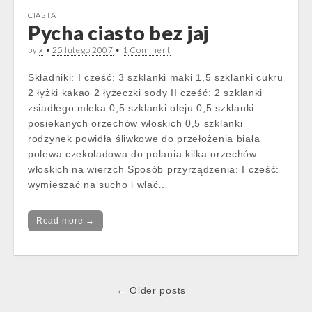
CIASTA
Pycha ciasto bez jaj
by
x
•
25 lutego 2007
•
1 Comment
Składniki: I cześć: 3 szklanki maki 1,5 szklanki cukru
2 łyżki kakao 2 łyżeczki sody II cześć: 2 szklanki
zsiadłego mleka 0,5 szklanki oleju 0,5 szklanki
posiekanych orzechów włoskich 0,5 szklanki
rodzynek powidła śliwkowe do przełożenia biała
polewa czekoladowa do polania kilka orzechów
włoskich na wierzch Sposób przyrządzenia: I cześć:
wymieszać na sucho i wlać…
Read more →
Post
← Older posts
navigation