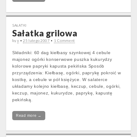
SAŁATKI
Sałatka grilowa
by
x
•
25 lutego 2007
•
1 Comment
Składniki: 60 dag kiełbasy szynkowej 4 cebule
majonez ogórki konserwowe puszka kukurydzy
kolorowe papryki kapusta pekińska Sposób
przyrządzenia: Kiełbasę, ogórki, paprykę pokroić w
kostkę, a cebule w pół księżyce. W salaterce
układamy kolejno kiełbasę, keczup, cebule, ogórki,
keczup, majonez, kukurydze, paprykę, kapustę
pekińską.
Read more →