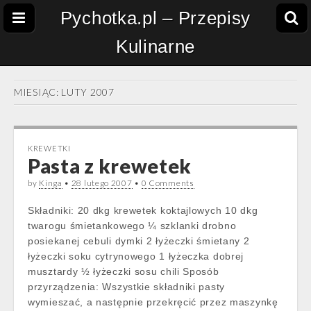
Pychotka.pl – Przepisy
Kulinarne
MIESIĄC:
LUTY 2007
KREWETKI
Pasta z krewetek
by
Kinga
•
28 lutego 2007
•
0 Comments
Składniki: 20 dkg krewetek koktajlowych 10 dkg
twarogu śmietankowego ¼ szklanki drobno
posiekanej cebuli dymki 2 łyżeczki śmietany 2
łyżeczki soku cytrynowego 1 łyżeczka dobrej
musztardy ½ łyżeczki sosu chili Sposób
przyrządzenia: Wszystkie składniki pasty
wymieszać, a następnie przekręcić przez maszynkę