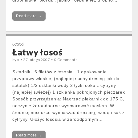
drobniutkie "piórka", jabłko i cebule tez drobno…
Read more →
ŁOSOŚ
Łatwy łosoś
by
x
•
27 lutego 2007
•
0 Comments
Składniki: 6 filetów z łososia 1 opakowanie
przyprawy włoskiej (najlepiej suchy dresing jak do
sałatek) 1/2 szklanki wody 2 łyżki soku z cytryny
(najlepiej świeżej) 1 szklanka pokrojonych pieczarek
Sposób przyrządzenia: Nagrzać piekarnik do 175 C,
naczynie żaroodporne wysmarować masłem. W
średniej miseczce wymieszać dressing, wodę i sok z
cytryny. Ułożyć łososia w żaroodpornym…
Read more →