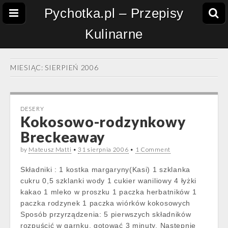
Pychotka.pl – Przepisy
Kulinarne
MIESIĄC:
SIERPIEŃ 2006
DESERY
Kokosowo-rodzynkowy
Breckeaway
by
Mateusz Matti
•
31 sierpnia 2006
•
1 Comment
Składniki : 1 kostka margaryny(Kasi) 1 szklanka
cukru 0,5 szklanki wody 1 cukier waniliowy 4 łyżki
kakao 1 mleko w proszku 1 paczka herbatników 1
paczka rodzynek 1 paczka wiórków kokosowych
Sposób przyrządzenia: 5 pierwszych składników
rozpuścić w garnku, gotować 3 minuty. Następnie