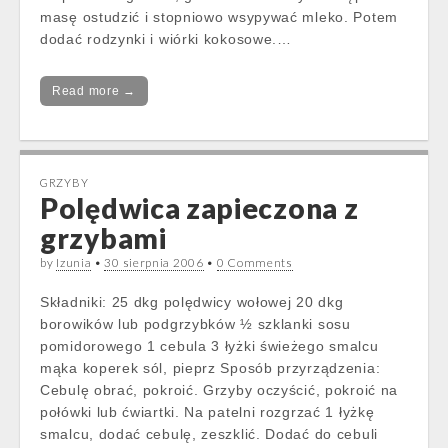
masę ostudzić i stopniowo wsypywać mleko. Potem
dodać rodzynki i wiórki kokosowe.…
Read more →
GRZYBY
Polędwica zapieczona z
grzybami
by
Izunia
•
30 sierpnia 2006
•
0 Comments
Składniki: 25 dkg polędwicy wołowej 20 dkg
borowików lub podgrzybków ½ szklanki sosu
pomidorowego 1 cebula 3 łyżki świeżego smalcu
mąka koperek sól, pieprz Sposób przyrządzenia:
Cebulę obrać, pokroić. Grzyby oczyścić, pokroić na
połówki lub ćwiartki. Na patelni rozgrzać 1 łyżkę
smalcu, dodać cebulę, zeszklić. Dodać do cebuli