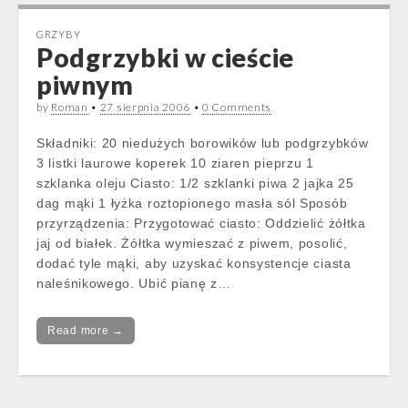
GRZYBY
Podgrzybki w cieście
piwnym
by
Roman
•
27 sierpnia 2006
•
0 Comments
Składniki: 20 niedużych borowików lub podgrzybków
3 listki laurowe koperek 10 ziaren pieprzu 1
szklanka oleju Ciasto: 1/2 szklanki piwa 2 jajka 25
dag mąki 1 łyżka roztopionego masła sól Sposób
przyrządzenia: Przygotować ciasto: Oddzielić żółtka
jaj od białek. Żółtka wymieszać z piwem, posolić,
dodać tyle mąki, aby uzyskać konsystencje ciasta
naleśnikowego. Ubić pianę z…
Read more →