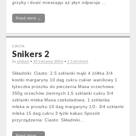
grzyby i dusić mieszając aż płyn odparuje.…
Read more →
CIASTA
Snikers 2
by
alebazi
•
30 sierpnia 2006
•
1 Comment
Składniki: Ciasto: 2,5 szklanki mąki 4 żółtka 3/4
kostki margaryny 10 dag cukru cukier waniliowy 1
łyżeczka proszku do pieczenia Masa orzechowa:
350g orzechów ziemnych 1,5 szklanki cukru 3/4
szklanki mleka Masa czekoladowa: 1 szklanka
mleka w proszku 10 dag margaryny 1/2- 3/4 szklanki
mleka 15 dag cukru 3 łyżki kakao Sposób
przyrządzenia: Ciasto: Składniki…
Read more →