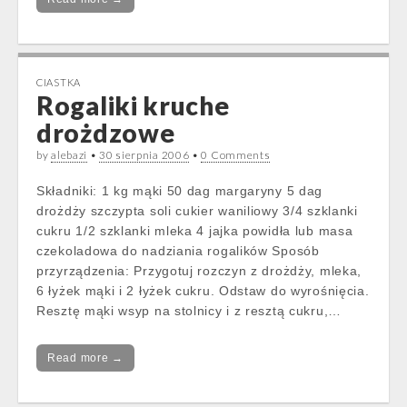
CIASTKA
Rogaliki kruche
drożdzowe
by
alebazi
•
30 sierpnia 2006
•
0 Comments
Składniki: 1 kg mąki 50 dag margaryny 5 dag
drożdży szczypta soli cukier waniliowy 3/4 szklanki
cukru 1/2 szklanki mleka 4 jajka powidła lub masa
czekoladowa do nadziania rogalików Sposób
przyrządzenia: Przygotuj rozczyn z drożdży, mleka,
6 łyżek mąki i 2 łyżek cukru. Odstaw do wyrośnięcia.
Resztę mąki wsyp na stolnicy i z resztą cukru,…
Read more →