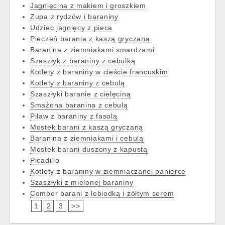
Jagnięcina z makiem i groszkiem
Zupa z rydzów i baraniny
Udziec jagnięcy z pieca
Pieczeń barania z kaszą gryczaną
Baranina z ziemniakami smardzami
Szaszłyk z baraniny z cebulką
Kotlety z baraniny w cieście francuskim
Kotlety z baraniny z cebulą
Szaszłyki baranie z cielęciną
Smażona baranina z cebulą
Pilaw z baraniny z fasolą
Mostek barani z kaszą gryczaną
Baranina z ziemniakami i cebulą
Mostek barani duszony z kapustą
Picadillo
Kotlety z baraniny w ziemniaczanej panierce
Szaszłyki z mielonej baraniny
Comber barani z lebiodką i żółtym serem
1
2
3
>>