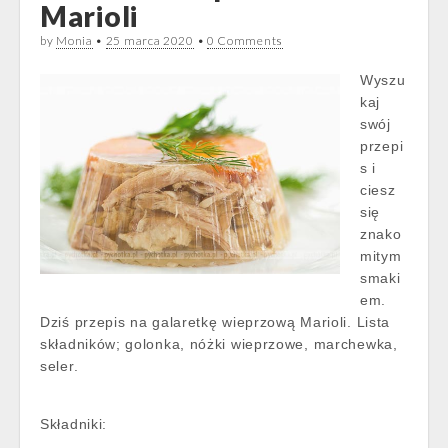
Marioli
by
Monia
•
25 marca 2020
•
0 Comments
Wyszu
kaj
swój
przepi
s i
ciesz
się
znako
mitym
smaki
em.
Dziś przepis na galaretkę wieprzową Marioli. Lista
składników; golonka, nóżki wieprzowe, marchewka,
seler.
Składniki: