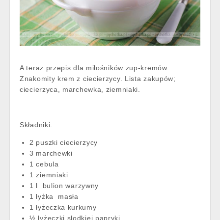
A teraz przepis dla miłośników zup-kremów.
Znakomity krem z ciecierzycy. Lista zakupów;
ciecierzyca, marchewka, ziemniaki.
Składniki:
2 puszki ciecierzycy
3 marchewki
1 cebula
1 ziemniaki
1 l bulion warzywny
1 łyżka masła
1 łyżeczka kurkumy
½ łyżeczki słodkiej papryki