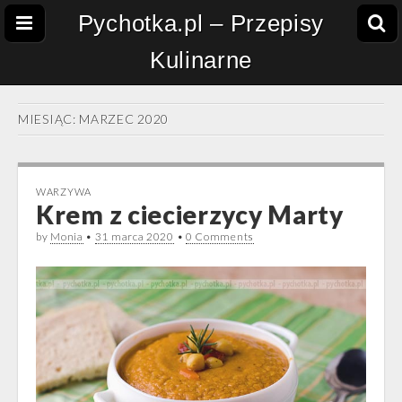
Pychotka.pl – Przepisy
Kulinarne
MIESIĄC:
MARZEC 2020
WARZYWA
Krem z ciecierzycy Marty
by
Monia
•
31 marca 2020
•
0 Comments