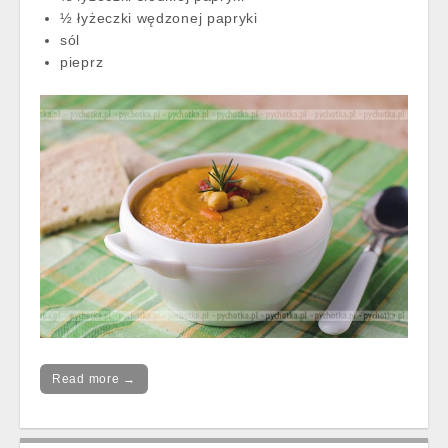
½ łyżeczki wędzonej papryki
sól
pieprz
Read more →