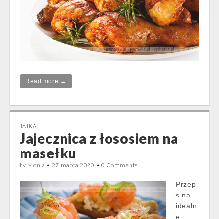
Read more →
JAJKA
Jajecznica z łososiem na
masełku
by
Monia
•
27 marca 2020
•
0 Comments
Przepi
s na
idealn
e