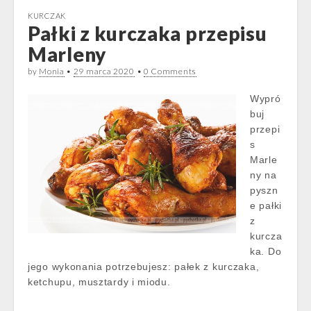
KURCZAK
Pałki z kurczaka przepisu
Marleny
by
Monia
•
29 marca 2020
•
0 Comments
Wypró
buj
przepi
s
Marle
ny na
pyszn
e pałki
z
kurcza
ka. Do
jego wykonania potrzebujesz: pałek z kurczaka,
ketchupu, musztardy i miodu.