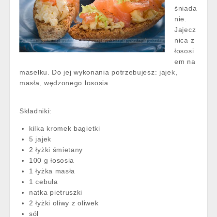
śniada
nie.
Jajecz
nica z
łososi
em na
masełku. Do jej wykonania potrzebujesz: jajek,
masła, wędzonego łososia.
Składniki:
kilka kromek bagietki
5 jajek
2 łyżki śmietany
100 g łososia
1 łyżka masła
1 cebula
natka pietruszki
2 łyżki oliwy z oliwek
sól