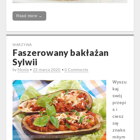
Read more →
WARZYWA
Faszerowany bakłażan
Sylwii
by
Monia
•
23 marca 2020
•
0 Comments
Wyszu
kaj
swój
przepi
s i
ciesz
się
znako
mitym