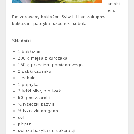
smaki
em.
Faszerowany bakłażan Sylwii. Lista zakupów:
bakłażan, papryka, czosnek, cebula.
Składniki:
1 bakłażan
200 g mięsa z kurczaka
150 g przecieru pomidorowego
2 ząbki czosnku
1 cebula
1 papryka
2 łyżki oliwy z oliwek
50 g mozzarelli
½ łyżeczki bazylii
½ łyżeczki oregano
sól
pieprz
świeża bazylia do dekoracji