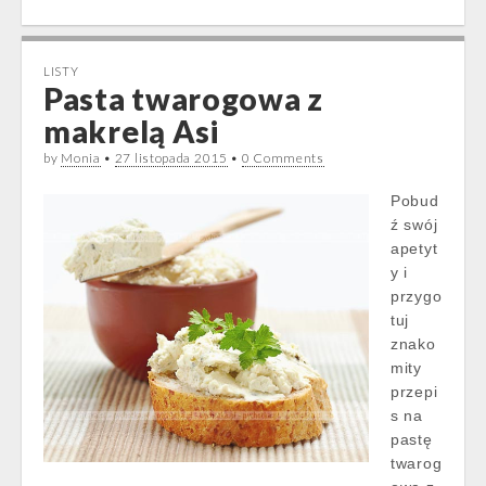
LISTY
Pasta twarogowa z
makrelą Asi
by
Monia
•
27 listopada 2015
•
0 Comments
Pobud
ź swój
apetyt
y i
przygo
tuj
znako
mity
przepi
s na
pastę
twarog