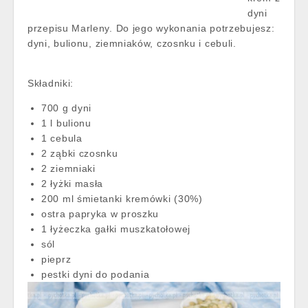
dyni
przepisu Marleny. Do jego wykonania potrzebujesz:
dyni, bulionu, ziemniaków, czosnku i cebuli.
Składniki:
700 g dyni
1 l bulionu
1 cebula
2 ząbki czosnku
2 ziemniaki
2 łyżki masła
200 ml śmietanki kremówki (30%)
ostra papryka w proszku
1 łyżeczka gałki muszkatołowej
sól
pieprz
pestki dyni do podania