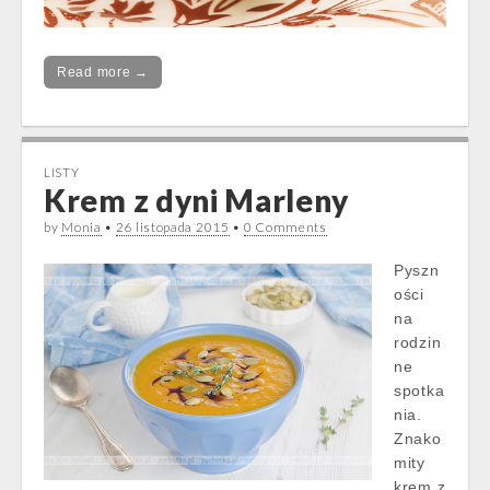
Read more →
LISTY
Krem z dyni Marleny
by
Monia
•
26 listopada 2015
•
0 Comments
Pyszn
ości
na
rodzin
ne
spotka
nia.
Znako
mity
krem z