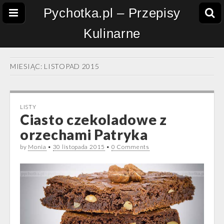
Pychotka.pl – Przepisy
Kulinarne
MIESIĄC:
LISTOPAD 2015
LISTY
Ciasto czekoladowe z
orzechami Patryka
by
Monia
•
30 listopada 2015
•
0 Comments