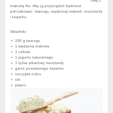
ową z
makrelą Asi. Aby ją przyrządzić będziesz
potrzebować: twarogu, wędzonej makreli, musztardy
i koperku.
Składniki:
250 g twarogu
1 wędzona makrela
1 cebula
1 jogurtu naturalnego
1 łyżka pikantnej musztardy
garść posiekanego koperku
szczypta cukru
sól
pieprz