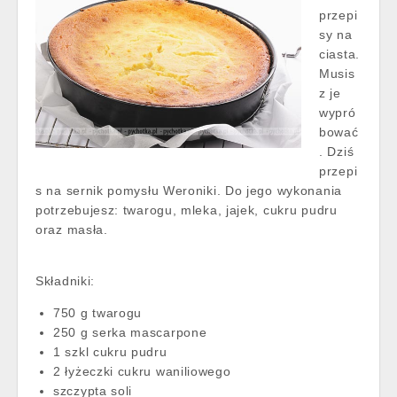
przepi
sy na
ciasta.
Musis
z je
wypró
bować
. Dziś
przepi
s na sernik pomysłu Weroniki. Do jego wykonania
potrzebujesz: twarogu, mleka, jajek, cukru pudru
oraz masła.
Składniki:
750 g twarogu
250 g serka mascarpone
1 szkl cukru pudru
2 łyżeczki cukru waniliowego
szczypta soli