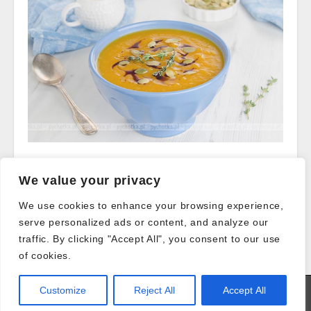
Read more →
We value your privacy
We use cookies to enhance your browsing experience,
serve personalized ads or content, and analyze our
Post
traffic. By clicking "Accept All", you consent to our use
← Older posts
navigation
of cookies.
Customize
Reject All
Accept All
Copyright © 2026
Pychotka.pl - Przepisy Kulinarne
. All Rights
Reserved.