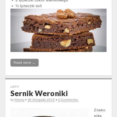
2 łyżeczki cukru waniliowego
¼ łyżeczki soli
Read more →
LISTY
Sernik Weroniki
by
Monia
•
30 listopada 2015
•
0 Comments
Znako
mite