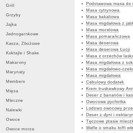
Podstawowa masa do 
Grill
Masa cytrynowa
Grzyby
Masa bakaliowa
Masa migdałowa z jab
Jajka
Masa morelowa
Jednogarnkowe
Masa pomarańczowa
Masa deserowa
Kasza, Zbożowe
Masa deserowa Łucji
Koktajle i Shake
Masa z orzechów lask
Makarony
Masa migdałowa z so
Masa migdałowo-czek
Marynaty
Masa migdałowa
Members
Cebulowy dodatek
Krem truskawkowy An
Mięsa
Deser z bananów i ka
Mleczne
Owocowa pychotka
Lodowo owocowy prze
Nalewki
Deser z dyni i nektary
Owoce
Tęczowe ptasie mlecz
Wafle o smaku toffi wł
Owoce morza