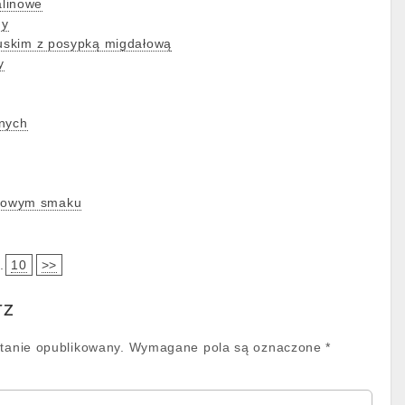
linowe
ny
cuskim z posypką migdałową
y
anych
mowym smaku
.
10
>>
rz
stanie opublikowany.
Wymagane pola są oznaczone
*