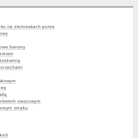
zku na ziemniakach puree
mowy
owe banany
erkiem
zoskwinią
 orzechami
awkowym
owy
adą
sorbetem owocowym
mowym smaku
kich