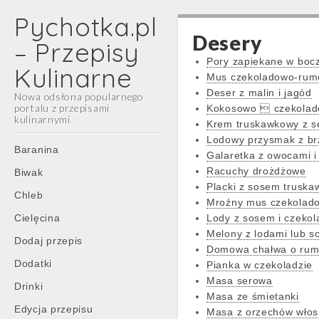
Pychotka.pl
Desery
– Przepisy
Pory zapiekane w boc
Kulinarne
Mus czekoladowo-ru
Deser z malin i jagód
Nowa odsłona popularnego
portalu z przepisami
Kokosowo  czekolad
kulinarnymi
Krem truskawkowy z s
Lodowy przysmak z br
Main
Skip
Baranina
Galaretka z owocami i
menu
to
Racuchy drożdżowe
Biwak
content
Placki z sosem trusk
Chleb
Mroźny mus czekolad
Cielęcina
Lody z sosem i czekol
Melony z lodami lub 
Dodaj przepis
Domowa chałwa o ru
Dodatki
Pianka w czekoladzie
Masa serowa
Drinki
Masa ze śmietanki
Edycja przepisu
Masa z orzechów włos