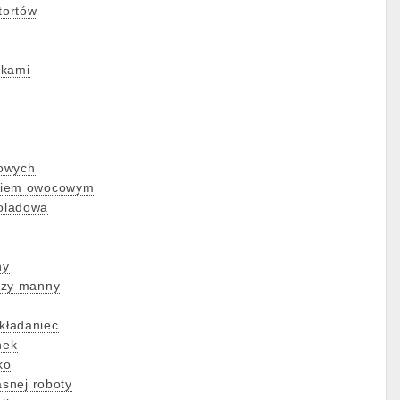
tortów
łkami
owych
kiem owocowym
oladowa
ny
szy manny
kładaniec
nek
ko
asnej roboty