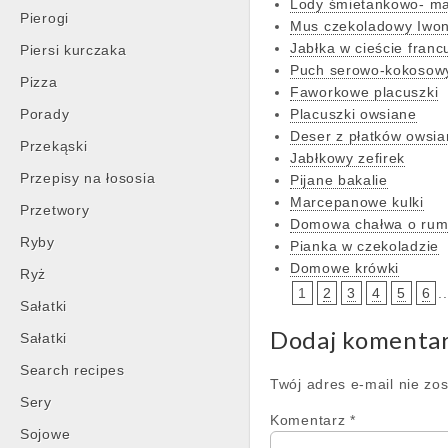
Lody śmietankowo- ma
Pierogi
Mus czekoladowy Iwo
Jabłka w cieście fran
Piersi kurczaka
Puch serowo-kokosow
Pizza
Faworkowe placuszki
Porady
Placuszki owsiane
Deser z płatków owsi
Przekąski
Jabłkowy zefirek
Przepisy na łososia
Pijane bakalie
Marcepanowe kulki
Przetwory
Domowa chałwa o ru
Ryby
Pianka w czekoladzie
Domowe krówki
Ryż
1
2
3
4
5
6
..
Sałatki
Dodaj komenta
Sałatki
Search recipes
Twój adres e-mail nie zo
Sery
Komentarz
*
Sojowe