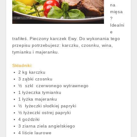
na
mięsa
?
Idealni
e
trafiłeś. Pieczony karczek Ewy. Do wykonania tego
przepisu potrzebujesz: karczku, czosnku, wina,
tymianku i majeranku.
Składniki:
2 kg karczku
3 ząbki czosnku
½ szkl czerwonego wytrawnego
1 łyżeczka tymianku
1 łyżka majeranku
½ łyżeczki słodkiej papryki
½ łyżeczki ostrej papryki
4 goździki
3 ziarna ziela angielskiego
4 liście laurowe