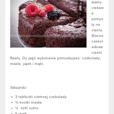
wamy
ciekaw
e
pomys
ły na
ciasta.
Mocno
czekol
adowe
ciasto
Beaty. Do jego wykonania potrzebujesz: czekolady,
masła, jajek i mąki.
Składniki:
3 tabliczki ciemnej czekolady
½ kostki masła
½ szkl cukru
5 jajek