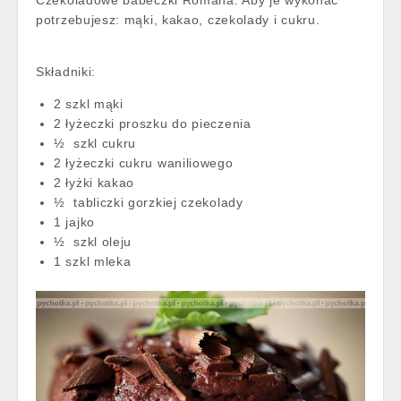
Czekoladowe babeczki Romana. Aby je wykonać
potrzebujesz: mąki, kakao, czekolady i cukru.
Składniki:
2 szkl mąki
2 łyżeczki proszku do pieczenia
½ szkl cukru
2 łyżeczki cukru waniliowego
2 łyżki kakao
½ tabliczki gorzkiej czekolady
1 jajko
½ szkl oleju
1 szkl mleka