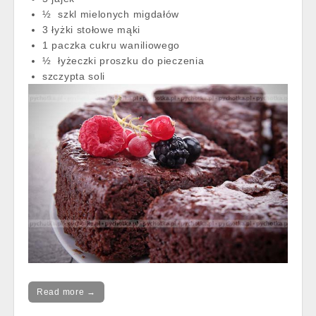
½ szkl mielonych migdałów
3 łyżki stołowe mąki
1 paczka cukru waniliowego
½ łyżeczki proszku do pieczenia
szczypta soli
Read more →