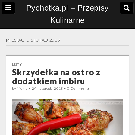
Pychotka.pl – Przepisy
Kulinarne
MIESIĄC:
LISTOPAD 2018
LISTY
Skrzydełka na ostro z
dodatkiem imbiru
by
Monia
•
29 listopada 2018
•
0 Comments