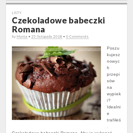
LISTY
Czekoladowe babeczki
Romana
by
Monia
•
25 listopada 2018
•
0 Comments
Poszu
kujesz
nowyc
h
przepi
sów
na
wypiek
i?
Idealni
e
trafiłeś
.