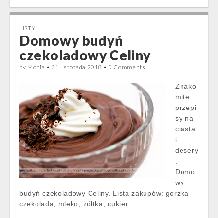
LISTY
Domowy budyń
czekoladowy Celiny
by
Monia
•
21 listopada 2018
•
0 Comments
Znako
mite
przepi
sy na
ciasta
i
desery
.
Domo
wy
budyń czekoladowy Celiny. Lista zakupów: gorzka
czekolada, mleko, żółtka, cukier.