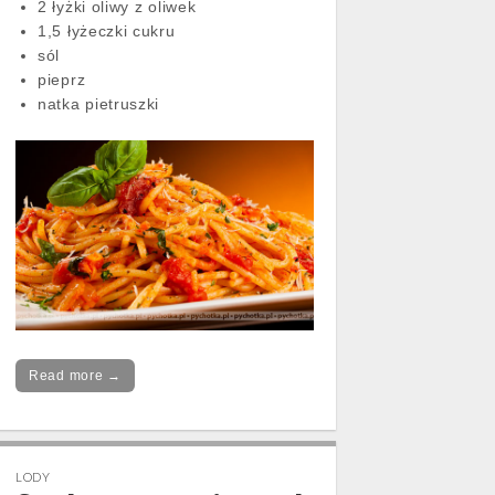
2 łyżki oliwy z oliwek
1,5 łyżeczki cukru
sól
pieprz
natka pietruszki
Read more →
LODY