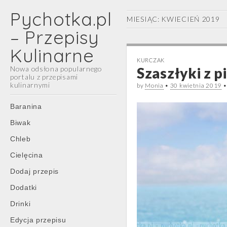
Pychotka.pl
MIESIĄC:
KWIECIEŃ 2019
– Przepisy
Kulinarne
KURCZAK
Nowa odsłona popularnego
Szaszłyki z p
portalu z przepisami
kulinarnymi
by
Monia
•
30 kwietnia 2019
Main
Skip
Baranina
menu
to
Biwak
content
Chleb
Cielęcina
Dodaj przepis
Dodatki
Drinki
Edycja przepisu