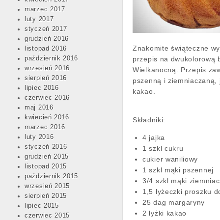
marzec 2017
luty 2017
styczeń 2017
grudzień 2016
Znakomite świąteczne wyp
listopad 2016
przepis na dwukolorową 
październik 2016
wrzesień 2016
Wielkanocną. Przepis za
sierpień 2016
pszenną i ziemniaczaną, j
lipiec 2016
kakao.
czerwiec 2016
maj 2016
kwiecień 2016
Składniki:
marzec 2016
4 jajka
luty 2016
styczeń 2016
1 szkl cukru
grudzień 2015
cukier waniliowy
listopad 2015
1 szkl mąki pszennej
październik 2015
3/4 szkl mąki ziemnia
wrzesień 2015
1,5 łyżeczki proszku d
sierpień 2015
25 dag margaryny
lipiec 2015
2 łyżki kakao
czerwiec 2015