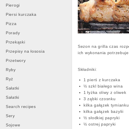
Pierogi
Piersi kurczaka
Pizza
Porady
Przekąski
Sezon na grilla czas rozp
Przepisy na łososia
ich wykonania potrzebujes
Przetwory
Składniki:
Ryby
Ryż
1 pierś z kurczaka
½ szkl białego wina
Sałatki
1 łyżka oliwy z oliwek
Sałatki
3 ząbki czosnku
kilka gałązek tymianku
Search recipes
kilka gałązek bazylii
Sery
½ słodkiej papryki
½ ostrej papryki
Sojowe