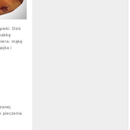
ieki. Dziś
babkę
wiera: mąkę
ajka i
czanej
o pieczenia