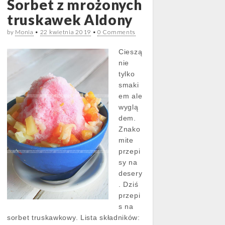
Sorbet z mrożonych
truskawek Aldony
by
Monia
•
22 kwietnia 2019
•
0 Comments
Cieszą
nie
tylko
smaki
em ale
wyglą
dem.
Znako
mite
przepi
sy na
desery
. Dziś
przepi
s na
sorbet truskawkowy. Lista składników: