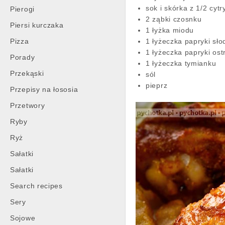
sok i skórka z 1/2 cytr
Pierogi
2 ząbki czosnku
Piersi kurczaka
1 łyżka miodu
Pizza
1 łyżeczka papryki sło
1 łyżeczka papryki ost
Porady
1 łyżeczka tymianku
Przekąski
sól
pieprz
Przepisy na łososia
Przetwory
Ryby
Ryż
Sałatki
Sałatki
Search recipes
Sery
Sojowe