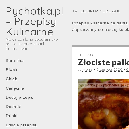
Pychotka.pl
KATEGORIA:
KURCZAK
– Przepisy
Przepisy kulinarne na dania
Kulinarne
Zapraszamy do naszej kolek
Nowa odsłona popularnego
portalu z przepisami
kulinarnymi
KURCZAK
Main
Skip
Złociste pałk
Baranina
menu
to
by
Monia
•
3 czerwca 2020
•
0
Biwak
content
Chleb
Cielęcina
Dodaj przepis
Dodatki
Drinki
Edycja przepisu