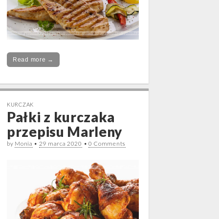
Read more →
KURCZAK
Pałki z kurczaka
przepisu Marleny
by
Monia
•
29 marca 2020
•
0 Comments