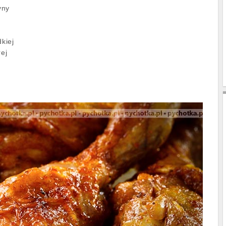
yny
dkiej
rej