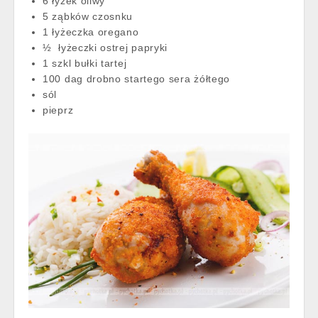
6 łyżek oliwy
5 ząbków czosnku
1 łyżeczka oregano
½ łyżeczki ostrej papryki
1 szkl bułki tartej
100 dag drobno startego sera żółtego
sól
pieprz