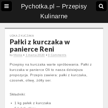
Pychotka.pl – Przepisy
Kulinarne
UDKA Z KUCZAKA
Pałki z kurczaka w
panierce Reni
by
Monia
•
1 marca 2020
•
0 Comments
Przepisy na kurczaka warte spróbowania. Pałki z
kurczaka w panierce Oli to nasza dzisiejsza
propozycja. Przepis zawiera: pałki z kurczaka,
czosnek, oliwę, żółty ser.
Składniki:
1 kg pałek z kurczaka