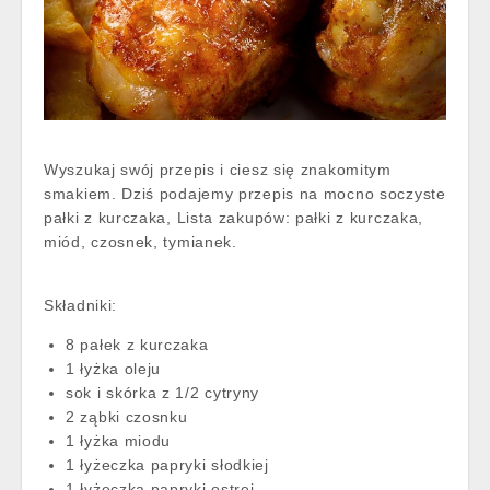
Wyszukaj swój przepis i ciesz się znakomitym
smakiem. Dziś podajemy przepis na mocno soczyste
pałki z kurczaka, Lista zakupów: pałki z kurczaka,
miód, czosnek, tymianek.
Składniki:
8 pałek z kurczaka
1 łyżka oleju
sok i skórka z 1/2 cytryny
2 ząbki czosnku
1 łyżka miodu
1 łyżeczka papryki słodkiej
1 łyżeczka papryki ostrej