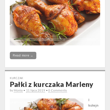
Read more →
KURCZAK
Pałki z kurczaka Marleny
by
Monia
•
11 lipca 2019
•
0 Comments
I
kolejn