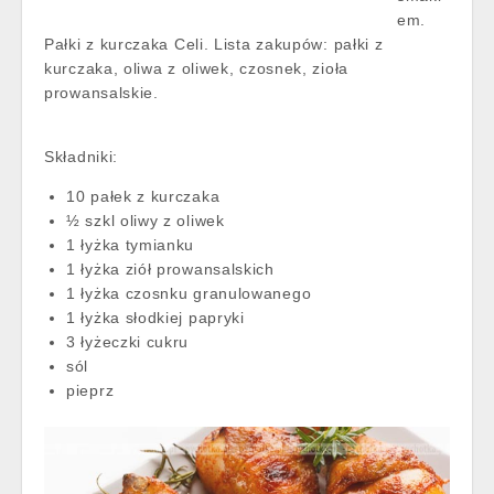
em.
Pałki z kurczaka Celi. Lista zakupów: pałki z
kurczaka, oliwa z oliwek, czosnek, zioła
prowansalskie.
Składniki:
10 pałek z kurczaka
½ szkl oliwy z oliwek
1 łyżka tymianku
1 łyżka ziół prowansalskich
1 łyżka czosnku granulowanego
1 łyżka słodkiej papryki
3 łyżeczki cukru
sól
pieprz