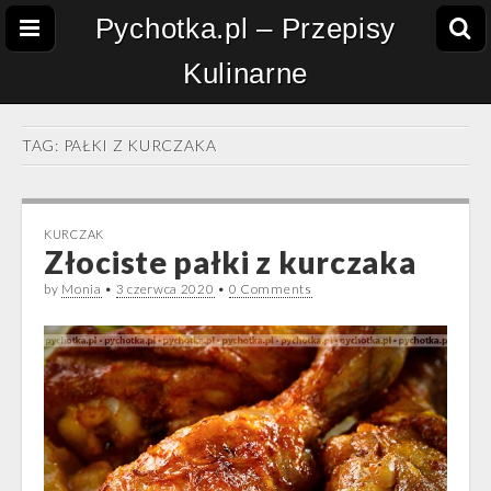
Pychotka.pl – Przepisy
Kulinarne
TAG:
PAŁKI Z KURCZAKA
KURCZAK
Złociste pałki z kurczaka
by
Monia
•
3 czerwca 2020
•
0 Comments