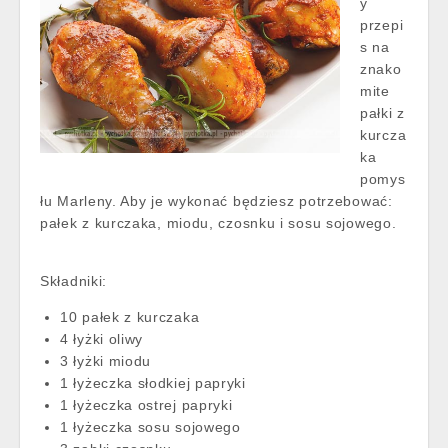
y
przepi
s na
znako
mite
pałki z
kurcza
ka
pomys
łu Marleny. Aby je wykonać będziesz potrzebować:
pałek z kurczaka, miodu, czosnku i sosu sojowego.
Składniki:
10 pałek z kurczaka
4 łyżki oliwy
3 łyżki miodu
1 łyżeczka słodkiej papryki
1 łyżeczka ostrej papryki
1 łyżeczka sosu sojowego