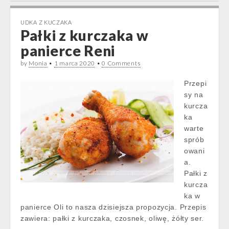
UDKA Z KUCZAKA
Pałki z kurczaka w
panierce Reni
by
Monia
•
1 marca 2020
•
0 Comments
Przepi
sy na
kurcza
ka
warte
sprób
owani
a.
Pałki z
kurcza
ka w
panierce Oli to nasza dzisiejsza propozycja. Przepis
zawiera: pałki z kurczaka, czosnek, oliwę, żółty ser.