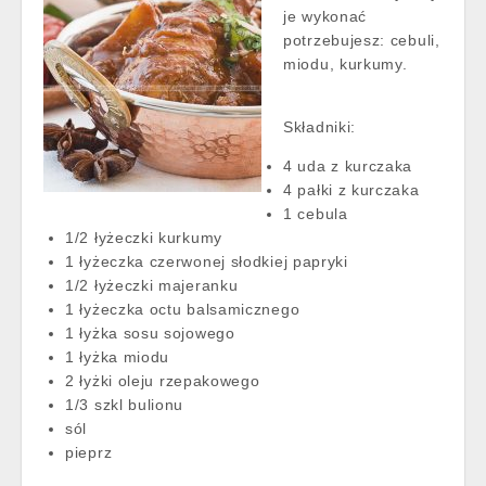
je wykonać
potrzebujesz: cebuli,
miodu, kurkumy.
Składniki:
4 uda z kurczaka
4 pałki z kurczaka
1 cebula
1/2 łyżeczki kurkumy
1 łyżeczka czerwonej słodkiej papryki
1/2 łyżeczki majeranku
1 łyżeczka octu balsamicznego
1 łyżka sosu sojowego
1 łyżka miodu
2 łyżki oleju rzepakowego
1/3 szkl bulionu
sól
pieprz