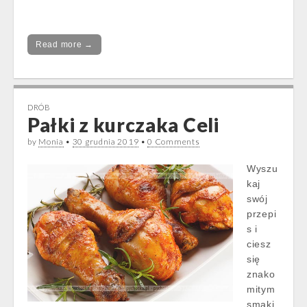
Read more →
DRÓB
Pałki z kurczaka Celi
by
Monia
•
30 grudnia 2019
•
0 Comments
Wyszu
kaj
swój
przepi
s i
ciesz
się
znako
mitym
smaki