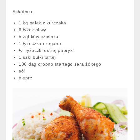
Składniki:
1 kg pałek z kurczaka
6 łyżek oliwy
5 ząbków czosnku
1 łyżeczka oregano
½ łyżeczki ostrej papryki
1 szkl bułki tartej
100 dag drobno startego sera żółtego
sól
pieprz