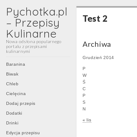
Pychotka.pl
Test 2
– Przepisy
Kulinarne
Nowa odsłona popularnego
Archiwa
portalu z przepisami
kulinarnymi
Grudzień 2014
Main
Skip
Baranina
P
menu
to
Biwak
W
content
Ś
Chleb
C
Cielęcina
P
S
Dodaj przepis
N
Dodatki
« lis
Drinki
Edycja przepisu