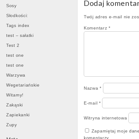
Dodaj komenta
Sosy
Słodkości:
Twój adres e-mail nie zo
Tags index
Komentarz
*
test – sałatki
Test 2
test one
test one
Warzywa
Wegetariańskie
Nazwa
*
Witamy!
E-mail
*
Zakąski
Zapiekanki
Witryna internetowa
Zupy
Zapamiętaj moje dane
komentarzy.