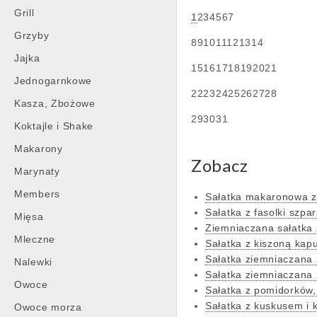
Grill
1
234567
Grzyby
891011121314
Jajka
15161718192021
Jednogarnkowe
22232425262728
Kasza, Zbożowe
293031
Koktajle i Shake
Makarony
Zobacz
Marynaty
Members
Sałatka makaronowa 
Sałatka z fasolki szpa
Mięsa
Ziemniaczana sałatka
Mleczne
Sałatka z kiszoną kap
Sałatka ziemniaczana 
Nalewki
Sałatka ziemniaczana 
Owoce
Sałatka z pomidorków,
Sałatka z kuskusem i 
Owoce morza