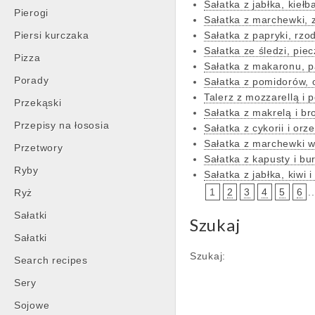
Sałatka z jabłka, kiełb
Pierogi
Sałatka z marchewki, 
Piersi kurczaka
Sałatka z papryki, rzo
Sałatka ze śledzi, piec
Pizza
Sałatka z makaronu, p
Porady
Sałatka z pomidorów, 
Talerz z mozzarellą i
Przekąski
Sałatka z makrelą i br
Przepisy na łososia
Sałatka z cykorii i or
Sałatka z marchewki w
Przetwory
Sałatka z kapusty i b
Ryby
Sałatka z jabłka, kiwi 
1
2
3
4
5
6
..
Ryż
Sałatki
Szukaj
Sałatki
Szukaj:
Search recipes
Sery
Sojowe