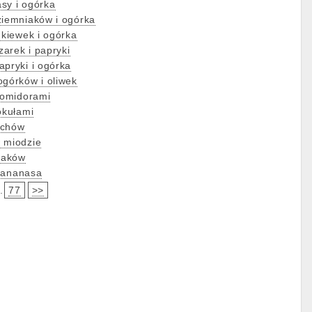
asy i ogórka
ziemniaków i ogórka
dkiewek i ogórka
zarek i papryki
apryki i ogórka
ogórków i oliwek
 pomidorami
okułami
zechów
 miodzie
uraków
i ananasa
.
77
>>