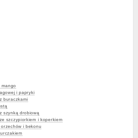
z mango
ragowej i papryki
 z buraczkami
ustą
z szynką drobiową
ze szczypiorkiem i koperkiem
 orzechów i bekonu
kurczakiem