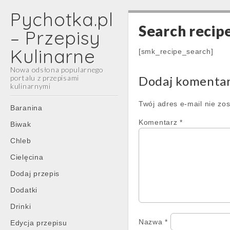
Pychotka.pl
Search recip
– Przepisy
Kulinarne
[smk_recipe_search]
Nowa odsłona popularnego
portalu z przepisami
Dodaj komenta
kulinarnymi
Main
Twój adres e-mail nie zo
Skip
Baranina
menu
to
Komentarz
*
Biwak
content
Chleb
Cielęcina
Dodaj przepis
Dodatki
Drinki
Nazwa
*
Edycja przepisu