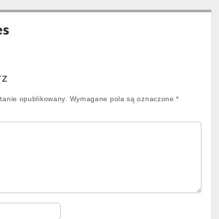
es
rz
stanie opublikowany.
Wymagane pola są oznaczone
*