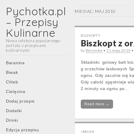
Pychotka.pl
MIESIĄC:
MAJ 2010
– Przepisy
Kulinarne
BISZKOPTY
Nowa odsłona popularnego
Biszkopt z 
portalu z przepisami
kulinarnymi
by
Weronika
•
31 maja 2010
Main
Skip
Składniki: gotowy bałt bi
Baranina
menu
to
g orzechów laskowych Sp
Biwak
content
ogniu. Gdy zacznie się k
Chleb
Gdy całość zgęstnieje wl
2 minuty na ogniu po…
Cielęcina
Dodaj przepis
Read more →
Dodatki
Drinki
Edycja przepisu
JABŁKA