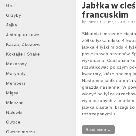
Jabłka w cieś
Grill
francuskim
Grzyby
by
Tomek
•
31 maja 2010
•
0 
Jajka
Składniki: mrożone ciasto
Jednogarnkowe
żółtko łyżka mleko 4 kwa
Kasza, Zbożowe
jabłka 4 łyżki miodu 4 łyż
posiekanych orzechów S
Koktajle i Shake
wykonania: Ciasto cienko
Makarony
rozwałkować po czym pok
Marynaty
kwadraty, które obejmą ja
Następnie jabłka obrać i
Members
gniazda nasienne. W pow
Mięsa
włożyć po łyżce orzechó
wymieszanych z miodem.
Mleczne
jabłka ciastem, brzegi żó
Nalewki
roztrzepanymi z…
Owoce
Read more →
Owoce morza