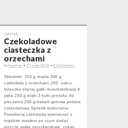
CIASTKA
Czekoladowe
ciasteczka z
orzechami
by
Ewelina
•
31 maja 2010
•
0 Comments
Składniki: 250 g masła 300 g
czekolady z orzechami 200 cukru
łyżeczka startej gałki muszkatołowej 4
jajka 250 g mąki 3 łyżki proszku do
pieczenia 200 g bakalii gotowa polewa
czekoladowa Sposób wykonania:
Posiekaną czekoladę wymieszać z
miękkim masłem po czym dodać
jeszcze gałkę muszkatołową, cukier