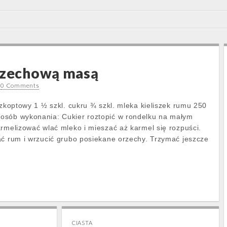
orzechową masą
•
0 Comments
szkoptowy 1 ½ szkl. cukru ¾ szkl. mleka kieliszek rumu 250
osób wykonania: Cukier roztopić w rondelku na małym
armelizować wlać mleko i mieszać aż karmel się rozpuści.
ać rum i wrzucić grubo posiekane orzechy. Trzymać jeszcze
CIASTA