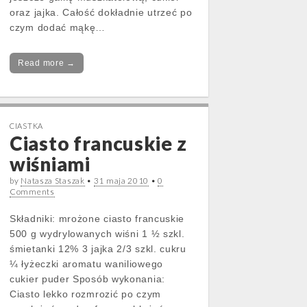
oraz jajka. Całość dokładnie utrzeć po
czym dodać mąkę…
Read more →
CIASTKA
Ciasto francuskie z
wiśniami
by
Natasza Staszak
•
31 maja 2010
•
0
Comments
Składniki: mrożone ciasto francuskie
500 g wydrylowanych wiśni 1 ½ szkl.
śmietanki 12% 3 jajka 2/3 szkl. cukru
¼ łyżeczki aromatu waniliowego
cukier puder Sposób wykonania:
Ciasto lekko rozmrozić po czym