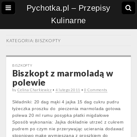
Pychotka.pl – Przepisy
Kulinarne
KATEGORIA:
BISZKOPTY
BISZKOPTY
Biszkopt z marmoladą w
polewie
by
Celina Charkiewicz
•
4 lutego 2011
•
0 Comments
Składniki: 20 dag mąki 4 jajka 15 dag cukru pudru
łyżeczka proszku do pieczenia marmolada gotowa
polewa 20 ml rumu posypka płatki migdałowe
Sposób wykonania: Jajka dokładnie utrzeć z cukrem
pudrem po czym nie przerywając ucierania dodawać
stopniowo mąkę wymieszaną z proszkiem do