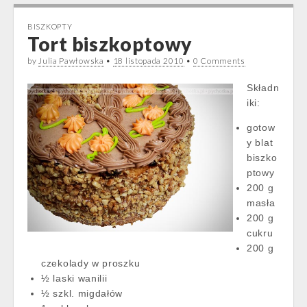
BISZKOPTY
Tort biszkoptowy
by
Julia Pawłowska
•
18 listopada 2010
•
0 Comments
Składn
iki:
gotow
y blat
biszko
ptowy
200 g
masła
200 g
cukru
200 g
czekolady w proszku
½ laski wanilii
½ szkl. migdałów