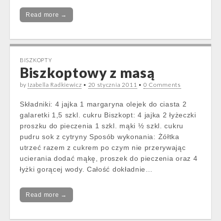
Read more →
BISZKOPTY
Biszkoptowy z masą
by
Izabella Radkiewicz
•
20 stycznia 2011
•
0 Comments
Składniki: 4 jajka 1 margaryna olejek do ciasta 2
galaretki 1,5 szkl. cukru Biszkopt: 4 jajka 2 łyżeczki
proszku do pieczenia 1 szkl. mąki ½ szkl. cukru
pudru sok z cytryny Sposób wykonania: Żółtka
utrzeć razem z cukrem po czym nie przerywając
ucierania dodać mąkę, proszek do pieczenia oraz 4
łyżki gorącej wody. Całość dokładnie…
Read more →