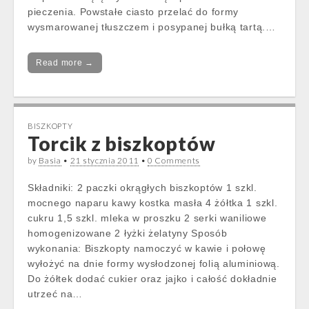
pieczenia. Powstałe ciasto przelać do formy
wysmarowanej tłuszczem i posypanej bułką tartą.…
Read more →
BISZKOPTY
Torcik z biszkoptów
by
Basia
•
21 stycznia 2011
•
0 Comments
Składniki: 2 paczki okrągłych biszkoptów 1 szkl.
mocnego naparu kawy kostka masła 4 żółtka 1 szkl.
cukru 1,5 szkl. mleka w proszku 2 serki waniliowe
homogenizowane 2 łyżki żelatyny Sposób
wykonania: Biszkopty namoczyć w kawie i połowę
wyłożyć na dnie formy wysłodzonej folią aluminiową.
Do żółtek dodać cukier oraz jajko i całość dokładnie
utrzeć na…