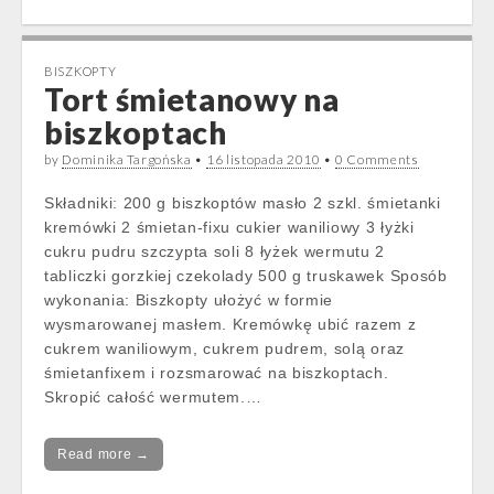
BISZKOPTY
Tort śmietanowy na
biszkoptach
by
Dominika Targońska
•
16 listopada 2010
•
0 Comments
Składniki: 200 g biszkoptów masło 2 szkl. śmietanki
kremówki 2 śmietan-fixu cukier waniliowy 3 łyżki
cukru pudru szczypta soli 8 łyżek wermutu 2
tabliczki gorzkiej czekolady 500 g truskawek Sposób
wykonania: Biszkopty ułożyć w formie
wysmarowanej masłem. Kremówkę ubić razem z
cukrem waniliowym, cukrem pudrem, solą oraz
śmietanfixem i rozsmarować na biszkoptach.
Skropić całość wermutem.…
Read more →