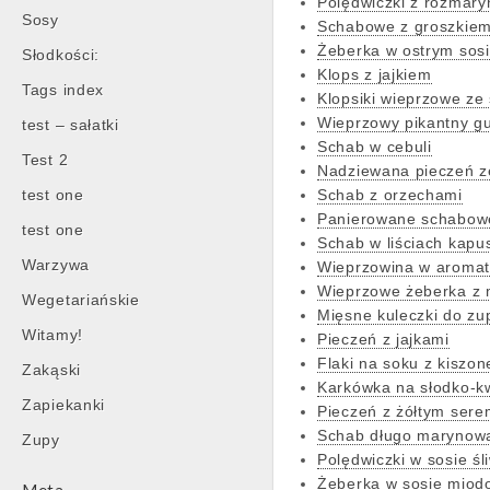
Polędwiczki z rozmar
Sosy
Schabowe z groszkie
Żeberka w ostrym sos
Słodkości:
Klops z jajkiem
Tags index
Klopsiki wieprzowe ze
Wieprzowy pikantny g
test – sałatki
Schab w cebuli
Test 2
Nadziewana pieczeń z
test one
Schab z orzechami
Panierowane schabowe
test one
Schab w liściach kapus
Warzywa
Wieprzowina w aroma
Wieprzowe żeberka z
Wegetariańskie
Mięsne kuleczki do zu
Witamy!
Pieczeń z jajkami
Flaki na soku z kiszon
Zakąski
Karkówka na słodko-k
Zapiekanki
Pieczeń z żółtym sere
Schab długo marynow
Zupy
Polędwiczki w sosie 
Żeberka w sosie mio