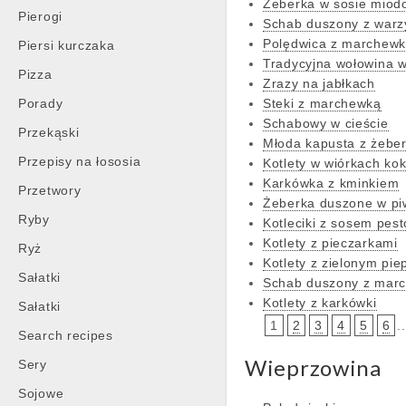
Żeberka w sosie mio
Pierogi
Schab duszony z war
Polędwica z marchew
Piersi kurczaka
Tradycyjna wołowina w
Pizza
Zrazy na jabłkach
Porady
Steki z marchewką
Schabowy w cieście
Przekąski
Młoda kapusta z żebe
Przepisy na łososia
Kotlety w wiórkach ko
Karkówka z kminkiem
Przetwory
Żeberka duszone w pi
Ryby
Kotleciki z sosem pest
Kotlety z pieczarkami
Ryż
Kotlety z zielonym pi
Sałatki
Schab duszony z mar
Kotlety z karkówki
Sałatki
1
2
3
4
5
6
..
Search recipes
Wieprzowina
Sery
Sojowe