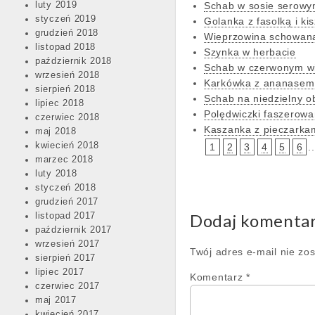
luty 2019
Schab w sosie serowy
styczeń 2019
Golanka z fasolką i ki
grudzień 2018
Wieprzowina schowana
listopad 2018
Szynka w herbacie
październik 2018
Schab w czerwonym w
wrzesień 2018
Karkówka z ananasem 
sierpień 2018
Schab na niedzielny o
lipiec 2018
Polędwiczki faszerowan
czerwiec 2018
Kaszanka z pieczarkam
maj 2018
kwiecień 2018
1
2
3
4
5
6
..
marzec 2018
luty 2018
styczeń 2018
grudzień 2017
Dodaj komenta
listopad 2017
październik 2017
wrzesień 2017
Twój adres e-mail nie zo
sierpień 2017
lipiec 2017
Komentarz
*
czerwiec 2017
maj 2017
kwiecień 2017