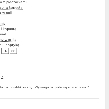
m z pieczarkami
szoną kapustą
 w soli
inie
i kapustą
biad
e z grilla
i i papryką
.
16
>>
rz
stanie opublikowany.
Wymagane pola są oznaczone
*