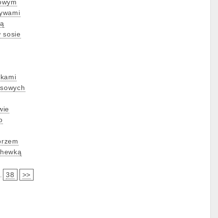
dowym
zywami
ką
 sosie
rkami
ksowych
wie
o
eprzem
chewką
.
38
>>