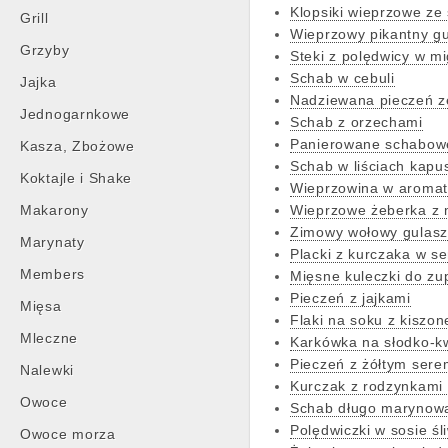
Klopsiki wieprzowe ze
Grill
Wieprzowy pikantny g
Grzyby
Steki z polędwicy w m
Schab w cebuli
Jajka
Nadziewana pieczeń z
Jednogarnkowe
Schab z orzechami
Panierowane schabowe
Kasza, Zbożowe
Schab w liściach kapus
Koktajle i Shake
Wieprzowina w aroma
Makarony
Wieprzowe żeberka z
Zimowy wołowy gulasz
Marynaty
Placki z kurczaka w se
Members
Mięsne kuleczki do zu
Pieczeń z jajkami
Mięsa
Flaki na soku z kiszon
Mleczne
Karkówka na słodko-k
Pieczeń z żółtym sere
Nalewki
Kurczak z rodzynkami 
Owoce
Schab długo marynow
Polędwiczki w sosie 
Owoce morza