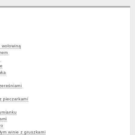
z wołowiną
ynem
m
ie
aka
zereśniami
z pieczarkami
tymianku
kami
ro
łym winie z gruszkami