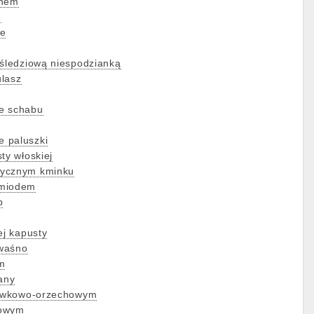
ynem
m
ie
 śledziową niespodzianką
ulasz
e schabu
 paluszki
ty włoskiej
tycznym kminku
 miodem
p
ej kapusty
waśno
m
any
śliwkowo-orzechowym
dowym