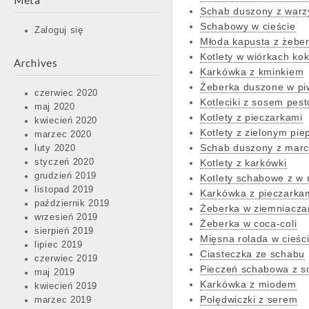
Meta
Schab duszony z war
Schabowy w cieście
Zaloguj się
Młoda kapusta z żebe
Kotlety w wiórkach ko
Archives
Karkówka z kminkiem
Żeberka duszone w pi
czerwiec 2020
Kotleciki z sosem pest
maj 2020
Kotlety z pieczarkami
kwiecień 2020
Kotlety z zielonym pi
marzec 2020
Schab duszony z mar
luty 2020
styczeń 2020
Kotlety z karkówki
grudzień 2019
Kotlety schabowe z w
listopad 2019
Karkówka z pieczarkam
październik 2019
Żeberka w ziemniacza
wrzesień 2019
Żeberka w coca-coli
sierpień 2019
Mięsna rolada w cieśc
lipiec 2019
Ciasteczka ze schabu
czerwiec 2019
Pieczeń schabowa z 
maj 2019
Karkówka z miodem
kwiecień 2019
Polędwiczki z serem
marzec 2019