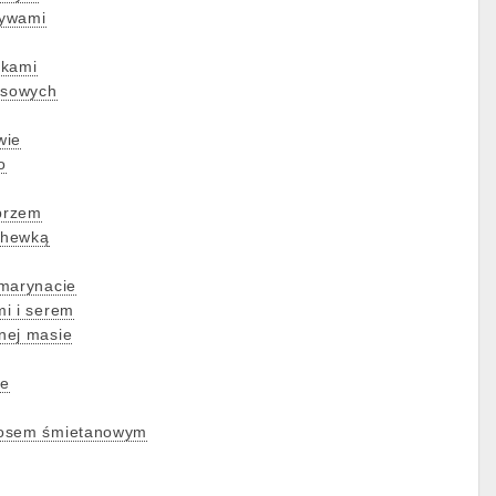
zywami
rkami
ksowych
wie
o
eprzem
chewką
 marynacie
i i serem
nej masie
ie
sosem śmietanowym