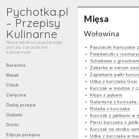
Pychotka.pl
Mięsa
– Przepisy
Kulinarne
Wołowina
Nowa odsłona popularnego
portalu z przepisami
Paszteciki francuskie 
kulinarnymi
Polędwiczki z rozmar
Schabowe z groszkie
Main
Skip
Baranina
Żeberka w ostrym sos
menu
to
Zapiekane pałki kurcz
Biwak
content
Udka z kurczaka Gosi
Chleb
Kurczak w miodzie z c
Cielęcina
Klops z jajkiem
Galantyna z kurczaka 
Dodaj przepis
Rolada z kurczaka
Dodatki
Kurczak z jabłkami w 
Piersi kurczaka z jabł
Drinki
Kurczak na słodko-ost
Edycja przepisu
Udka z kurczaka w bia