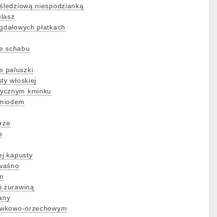
 śledziową niespodzianką
ulasz
igdałowych płatkach
e schabu
 paluszki
ty włoskiej
tycznym kminku
 miodem
rze
p
ej kapusty
waśno
m
i żurawiną
any
śliwkowo-orzechowym