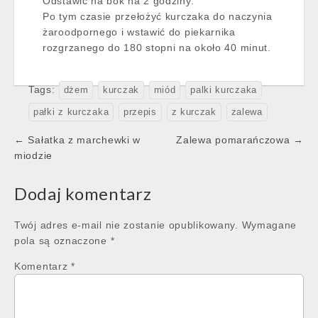
Odstawić na bok na 2 godziny.
Po tym czasie przełożyć kurczaka do naczynia
żaroodpornego i wstawić do piekarnika
rozgrzanego do 180 stopni na około 40 minut.
Tags:
dżem
kurczak
miód
palki kurczaka
pałki z kurczaka
przepis
z kurczak
zalewa
Post
← Sałatka z marchewki w
Zalewa pomarańczowa →
navigation
miodzie
Dodaj komentarz
Twój adres e-mail nie zostanie opublikowany.
Wymagane
pola są oznaczone
*
Komentarz
*