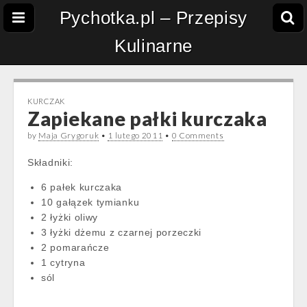
Pychotka.pl – Przepisy
Kulinarne
KURCZAK
Zapiekane pałki kurczaka
by
Maja Grygoruk
•
1 lutego 2011
•
0 Comments
Składniki:
6 pałek kurczaka
10 gałązek tymianku
2 łyżki oliwy
3 łyżki dżemu z czarnej porzeczki
2 pomarańcze
1 cytryna
sól