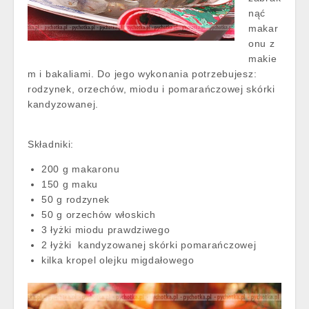
nąć
makar
onu z
makie
m i bakaliami. Do jego wykonania potrzebujesz:
rodzynek, orzechów, miodu i pomarańczowej skórki
kandyzowanej.
Składniki:
200 g makaronu
150 g maku
50 g rodzynek
50 g orzechów włoskich
3 łyżki miodu prawdziwego
2 łyżki kandyzowanej skórki pomarańczowej
kilka kropel olejku migdałowego