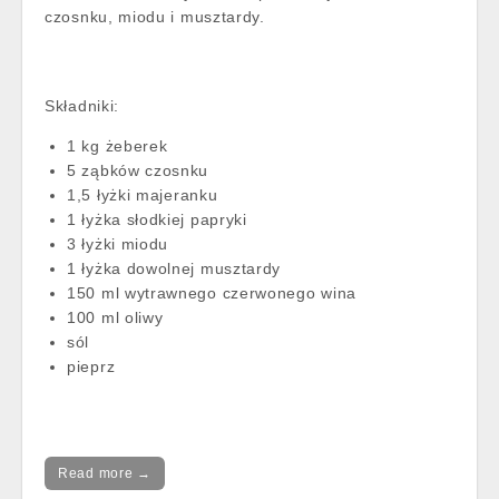
czosnku, miodu i musztardy.
Składniki:
1 kg żeberek
5 ząbków czosnku
1,5 łyżki majeranku
1 łyżka słodkiej papryki
3 łyżki miodu
1 łyżka dowolnej musztardy
150 ml wytrawnego czerwonego wina
100 ml oliwy
sól
pieprz
Read more →