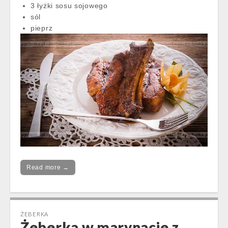
3 łyżki sosu sojowego
sól
pieprz
Read more →
ŻEBERKA
Żeberka w marynacie z