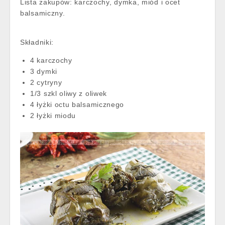
Lista zakupów: karczochy, dymka, miód i ocet
balsamiczny.
Składniki:
4 karczochy
3 dymki
2 cytryny
1/3 szkl oliwy z oliwek
4 łyżki octu balsamicznego
2 łyżki miodu