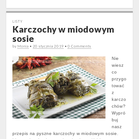
LISTY
Karczochy w miodowym
sosie
by
Monia
•
20 stycznia 2019
•
0 Comments
Nie
wiesz
co
przygo
tować
z
karczo
chów?
Wypró
buj
nasz
przepis na pyszne karczochy w miodowym sosie.