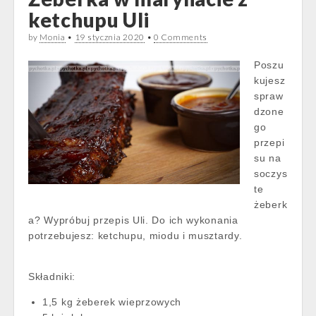
ketchupu Uli
by
Monia
•
19 stycznia 2020
•
0 Comments
Poszu
kujesz
spraw
dzone
go
przepi
su na
soczys
te
żeberk
a? Wypróbuj przepis Uli. Do ich wykonania
potrzebujesz: ketchupu, miodu i musztardy.
Składniki:
1,5 kg żeberek wieprzowych