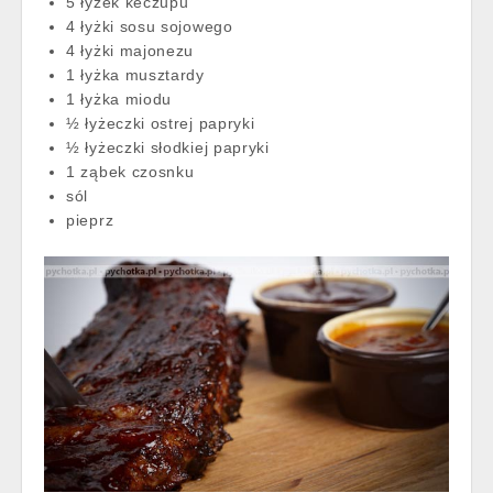
5 łyżek keczupu
4 łyżki sosu sojowego
4 łyżki majonezu
1 łyżka musztardy
1 łyżka miodu
½ łyżeczki ostrej papryki
½ łyżeczki słodkiej papryki
1 ząbek czosnku
sól
pieprz