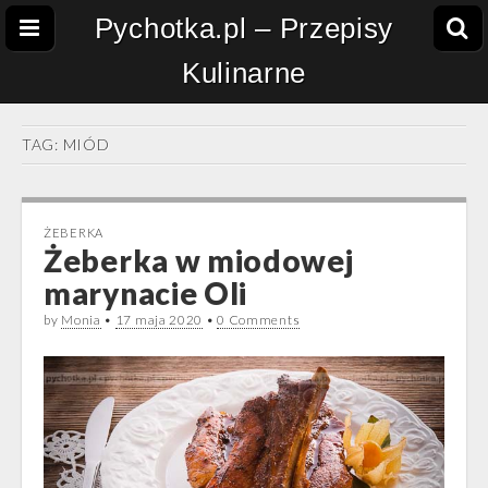
Pychotka.pl – Przepisy
Kulinarne
TAG:
MIÓD
ŻEBERKA
Żeberka w miodowej
marynacie Oli
by
Monia
•
17 maja 2020
•
0 Comments