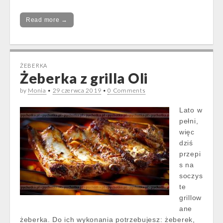
Read more →
ŻEBERKA
Żeberka z grilla Oli
by
Monia
•
29 czerwca 2019
•
0 Comments
Lato w
pełni,
więc
dziś
przepi
s na
soczys
te
grillow
ane
żeberka. Do ich wykonania potrzebujesz: żeberek,