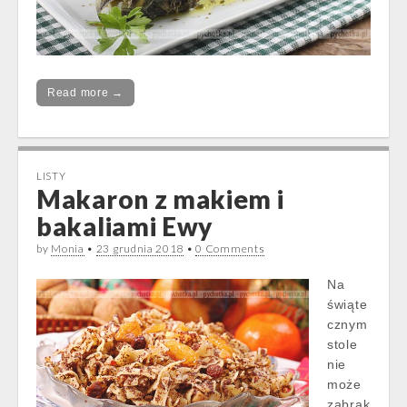
Read more →
LISTY
Makaron z makiem i
bakaliami Ewy
by
Monia
•
23 grudnia 2018
•
0 Comments
Na
świąte
cznym
stole
nie
może
zabrak