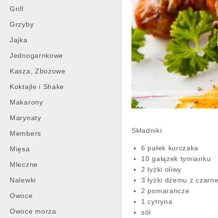
Grill
Grzyby
Jajka
Jednogarnkowe
Kasza, Zbożowe
Koktajle i Shake
Makarony
Marynaty
Składniki:
Members
6 pałek kurczaka
Mięsa
10 gałązek tymianku
Mleczne
2 łyżki oliwy
Nalewki
3 łyżki dżemu z czarne
2 pomarańcze
Owoce
1 cytryna
Owoce morza
sól