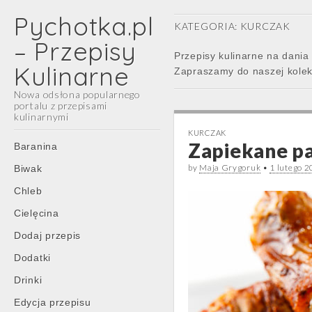
Pychotka.pl
KATEGORIA:
KURCZAK
– Przepisy
Przepisy kulinarne na dania
Kulinarne
Zapraszamy do naszej kolek
Nowa odsłona popularnego
portalu z przepisami
kulinarnymi
KURCZAK
Main
Skip
Zapiekane pa
Baranina
menu
to
by
Maja Grygoruk
•
1 lutego 
Biwak
content
Chleb
Cielęcina
Dodaj przepis
Dodatki
Drinki
Edycja przepisu