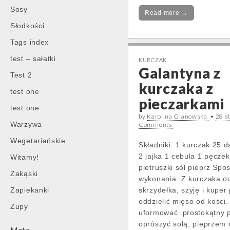
Sosy
Read more →
Słodkości:
Tags index
test – sałatki
KURCZAK
Galantyna z
Test 2
kurczaka z
test one
pieczarkami
test one
by
Karolina Glanowska
•
28 s
Warzywa
Comments
Wegetariańskie
Składniki: 1 kurczak 25 
2 jajka 1 cebula 1 pęczek
Witamy!
pietruszki sól pieprz Spo
Zakąski
wykonania: Z kurczaka o
Zapiekanki
skrzydełka, szyję i kuper
oddzielić mięso od kości
Zupy
uformować prostokątny pł
oprószyć solą, pieprzem 