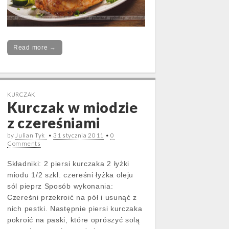
Read more →
KURCZAK
Kurczak w miodzie
z czereśniami
by
Julian Tyk
•
31 stycznia 2011
•
0
Comments
Składniki: 2 piersi kurczaka 2 łyżki
miodu 1/2 szkl. czereśni łyżka oleju
sól pieprz Sposób wykonania:
Czereśni przekroić na pół i usunąć z
nich pestki. Następnie piersi kurczaka
pokroić na paski, które oprószyć solą