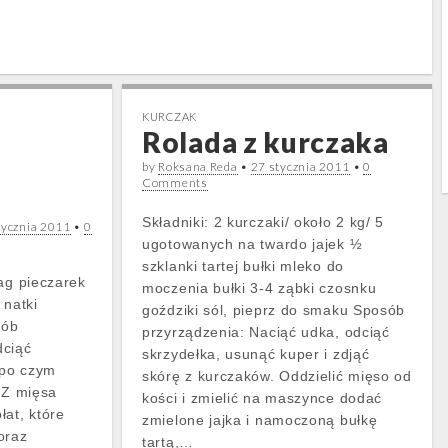
KURCZAK
Rolada z kurczaka
by
Roksana Reda
•
27 stycznia 2011
•
0
Comments
Składniki: 2 kurczaki/ około 2 kg/ 5
tycznia 2011
•
0
ugotowanych na twardo jajek ½
szklanki tartej bułki mleko do
dag pieczarek
moczenia bułki 3-4 ząbki czosnku
 natki
goździki sól, pieprz do smaku Sposób
sób
przyrządzenia: Naciąć udka, odciąć
dciąć
skrzydełka, usunąć kuper i zdjąć
 po czym
skórę z kurczaków. Oddzielić mięso od
. Z mięsa
kości i zmielić na maszynce dodać
at, które
zmielone jajka i namoczoną bułkę
oraz
tartą,…