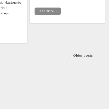
ki. Następnie
rki i
Read more →
oleju.
← Older posts