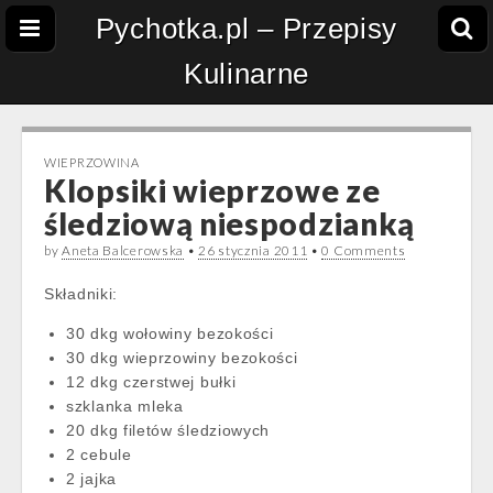
Pychotka.pl – Przepisy
Kulinarne
WIEPRZOWINA
Klopsiki wieprzowe ze
śledziową niespodzianką
by
Aneta Balcerowska
•
26 stycznia 2011
•
0 Comments
Składniki:
30 dkg wołowiny bezokości
30 dkg wieprzowiny bezokości
12 dkg czerstwej bułki
szklanka mleka
20 dkg filetów śledziowych
2 cebule
2 jajka