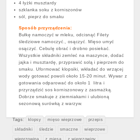
4 łyżki musztardy
szklanka soku z korniszonów
sól, pieprz do smaku
Sposób przyrządzenia:
Bułkę namoczyć w mleku, odcisnąć Filety
śledziowe namoczyć., osączyć. Mięso umyć
osączyć. Cebulę obrać i drobno posiekać.
Wszystkie składniki zemleć na maszynce, dodać
jajka i musztardę, przyprawić solą i pieprzem do
smaku. Uformować klopsiki, wkładać do wrzącej
wody gotować powoli około 15-20 minut. Wywar z
gotowania odparować do około 1 litra i
przyrządzić sos korniszonowy z zasmażką.
Dobrze smakuje z ziemniakami i ulubioną
sezonową surówką z warzyw.
Tags:
klopsy
mięso wieprzowe
przepis
składniki
śledzie
smaczne
wieprzowe
wieprzowina
z mięsa
z wieprzowiny