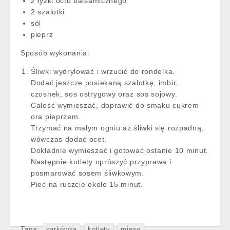
2 łyżki octu balsamicznego
2 szalotki
sól
pieprz
Sposób wykonania:
Śliwki wydrylować i wrzucić do rondelka.
Dodać jeszcze posiekaną szalotkę, imbir,
czosnek, sos ostrygowy oraz sos sojowy.
Całość wymieszać, doprawić do smaku cukrem
ora pieprzem.
Trzymać na małym ogniu aż śliwki się rozpadną,
wówczas dodać ocet.
Dokładnie wymieszać i gotować ostanie 10 minut.
Następnie kotlety oprószyć przyprawa i
posmarować sosem śliwkowym.
Piec na ruszcie około 15 minut.
Tags:
karkówka
kotlety
mięso