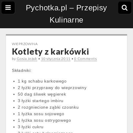
Pychotka.pl – Przepisy
Kulinarne
WIEPRZOWINA
Kotlety z karkówki
by
Gosia Jeżak
•
10 stycznia 2011
•
0 Comments
Składniki:
1 kg schabu karkowego
2 łyżki przyprawy do wieprzowiny
50 dag śliwek węgierek
3 łyżki startego imbiru
2 rozgniecione ząbki czosnku
1 łyżka sosu sojowego
1 łyżka sosu ostrygowego
3 łyżki cukru