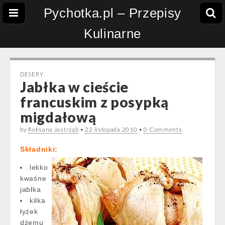
Pychotka.pl – Przepisy
Kulinarne
DESERY
Jabłka w cieście
francuskim z posypką
migdałową
by
Roksana Jastrząb
•
22 listopada 2010
•
0 Comments
Składniki:
lekko
kwaśne
jabłka
kilka
łyżek
dżemu