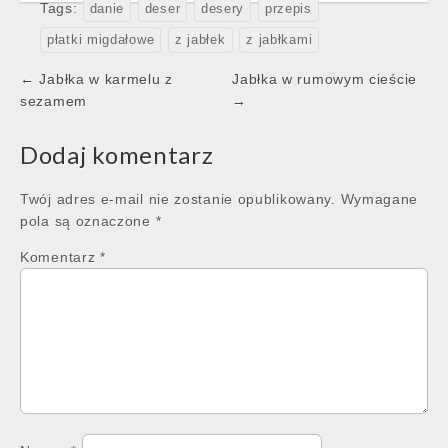
Tags:
danie
deser
desery
przepis
płatki migdałowe
z jabłek
z jabłkami
Post
← Jabłka w karmelu z
Jabłka w rumowym cieście
navigation
sezamem
→
Dodaj komentarz
Twój adres e-mail nie zostanie opublikowany.
Wymagane
pola są oznaczone
*
Komentarz
*