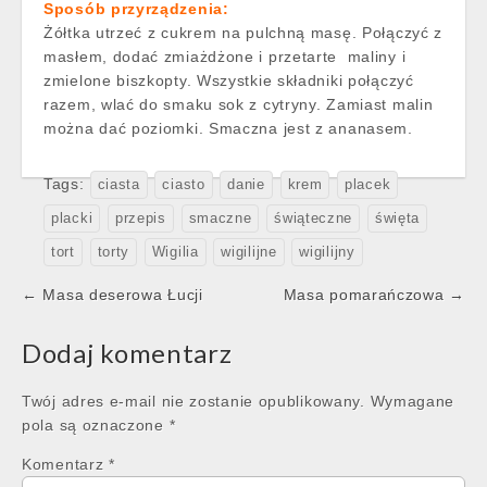
Sposób przyrządzenia:
Żółtka utrzeć z cukrem na pulchną masę. Połączyć z
masłem, dodać zmiażdżone i przetarte maliny i
zmielone biszkopty. Wszystkie składniki połączyć
razem, wlać do smaku sok z cytryny. Zamiast malin
można dać poziomki. Smaczna jest z ananasem.
Tags:
ciasta
ciasto
danie
krem
placek
placki
przepis
smaczne
świąteczne
święta
tort
torty
Wigilia
wigilijne
wigilijny
Post
← Masa deserowa Łucji
Masa pomarańczowa →
navigation
Dodaj komentarz
Twój adres e-mail nie zostanie opublikowany.
Wymagane
pola są oznaczone
*
Komentarz
*