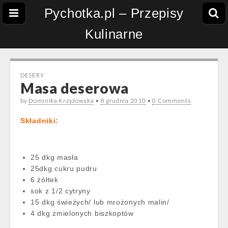
Pychotka.pl – Przepisy
Kulinarne
DESERY
Masa deserowa
by
Dominika Krzyżowska
•
8 grudnia 2010
•
0 Comments
Składniki:
25 dkg masła
25dkg cukru pudru
6 żółtek
sok z 1/2 cytryny
15 dkg świeżych/ lub mrożonych malin/
4 dkg zmielonych biszkoptów