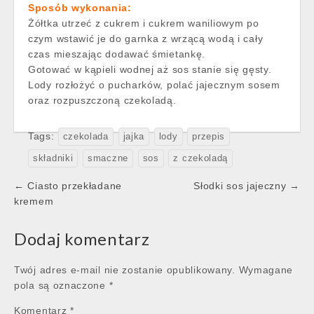
Sposób wykonania:
Żółtka utrzeć z cukrem i cukrem waniliowym po
czym wstawić je do garnka z wrzącą wodą i cały
czas mieszając dodawać śmietankę.
Gotować w kąpieli wodnej aż sos stanie się gęsty.
Lody rozłożyć o pucharków, polać jajecznym sosem
oraz rozpuszczoną czekoladą.
Tags:
czekolada
jajka
lody
przepis
składniki
smaczne
sos
z czekoladą
Post
← Ciasto przekładane
Słodki sos jajeczny →
navigation
kremem
Dodaj komentarz
Twój adres e-mail nie zostanie opublikowany.
Wymagane
pola są oznaczone
*
Komentarz
*