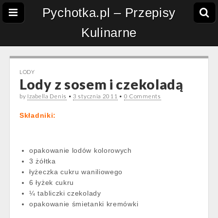
Pychotka.pl – Przepisy
Kulinarne
LODY
Lody z sosem i czekoladą
by
Izabella Denis
•
3 stycznia 2011
•
0 Comments
Składniki:
opakowanie lodów kolorowych
3 żółtka
łyżeczka cukru waniliowego
6 łyżek cukru
¼ tabliczki czekolady
opakowanie śmietanki kremówki