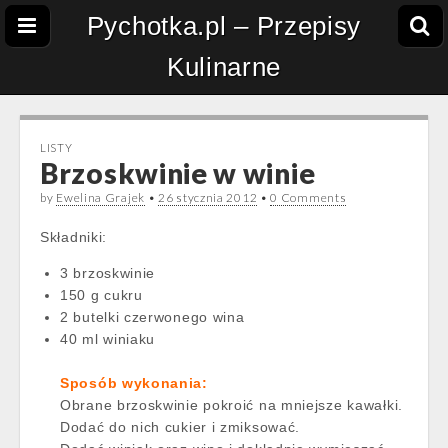
Pychotka.pl – Przepisy
Kulinarne
LISTY
Brzoskwinie w winie
by
Ewelina Grajek
•
26 stycznia 2012
•
0 Comments
Składniki:
3 brzoskwinie
150 g cukru
2 butelki czerwonego wina
40 ml winiaku
Sposób wykonania:
Obrane brzoskwinie pokroić na mniejsze kawałki.
Dodać do nich cukier i zmiksować.