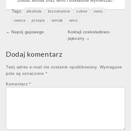
Dodać winiak oraz wino i dokładnie wymieszać.
Tags:
alkohole
brzoskwinie
cukier
owoc
owoce
przepis
winiak
wino
Post
← Napój gajowego
Koktajl czekoladowo-
navigation
jajeczny →
Dodaj komentarz
Twój adres e-mail nie zostanie opublikowany.
Wymagane
pola są oznaczone
*
Komentarz
*