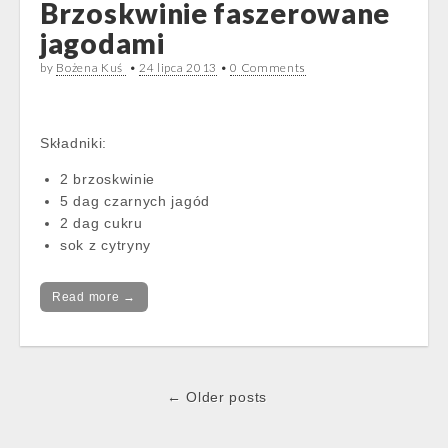
Brzoskwinie faszerowane
jagodami
by
Bożena Kuś
•
24 lipca 2013
•
0 Comments
Składniki:
2 brzoskwinie
5 dag czarnych jagód
2 dag cukru
sok z cytryny
Read more →
Post
← Older posts
navigation