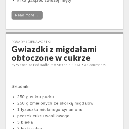
kilka gałązek świeżej mięty
Read more →
PORADY I CIEKAWOSTKI
Gwiazdki z migdałami
obtoczone w cukrze
by
Weronika Podsiadło
•
8 sierpnia 2013
•
0 Comments
Składniki:
250 g cukru pudru
250 g zmielonych ze skórką migdałów
1 łyżeczka mielonego cynamonu
pęczek cukru waniliowego
3 białka
2 łyżki cukru