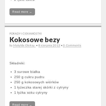
Read more →
PORADY I CIEKAWOSTKI
Kokosowe bezy
by
Matylda Oleksy
•
8 sierpnia 2013
•
0 Comments
Składniki:
3 surowe białka
250 g cukru pudru
250 g kokosowych wiórków
1 łyżeczka starej skórki z cytryny
1 łyżka soku cytryny
Read more →