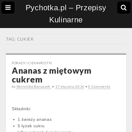
Pychotka.pl – Przepisy
Kulinarne
TAG:
CUKIER
PORADY I CIEKAWOSTKI
Ananas z miętowym
cukrem
by
Weronika Banaszek
•
17 stycznia 2014
•
0 Comments
Składniki:
1 świeży ananas
5 łyżek cukru