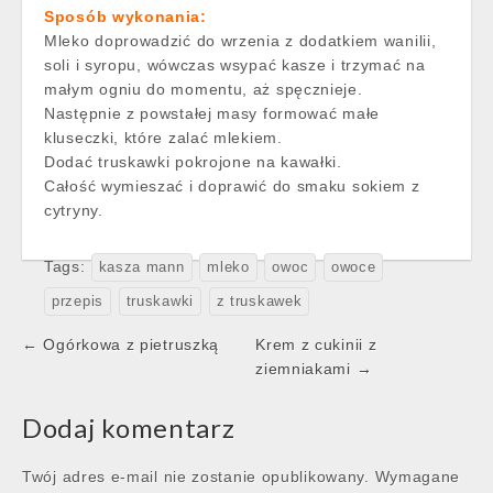
Sposób wykonania:
Mleko doprowadzić do wrzenia z dodatkiem wanilii,
soli i syropu, wówczas wsypać kasze i trzymać na
małym ogniu do momentu, aż spęcznieje.
Następnie z powstałej masy formować małe
kluseczki, które zalać mlekiem.
Dodać truskawki pokrojone na kawałki.
Całość wymieszać i doprawić do smaku sokiem z
cytryny.
Tags:
kasza mann
mleko
owoc
owoce
przepis
truskawki
z truskawek
Post
← Ogórkowa z pietruszką
Krem z cukinii z
navigation
ziemniakami →
Dodaj komentarz
Twój adres e-mail nie zostanie opublikowany.
Wymagane