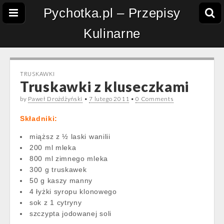
Pychotka.pl – Przepisy
Kulinarne
TRUSKAWKI
Truskawki z kluseczkami
by
Paweł Drożdżyński
•
7 lutego 2011
•
0 Comments
Składniki:
miąższ z ½ laski wanilii
200 ml mleka
800 ml zimnego mleka
300 g truskawek
50 g kaszy manny
4 łyżki syropu klonowego
sok z 1 cytryny
szczypta jodowanej soli