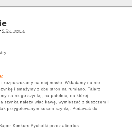
ie
•
0 Comments
try
a:
 i rozpuszczamy na niej masło. Wkładamy na nie
 szynkę i smażymy z obu stron na rumiano. Talerz
my na niego szynkę, na patelnię, na której
a szynka należy wlać kawę, wymieszać z tłuszczem i
 tak przygotowanym sosem szynkę. Podawać do
Super Konkurs Pychotki przez albertos