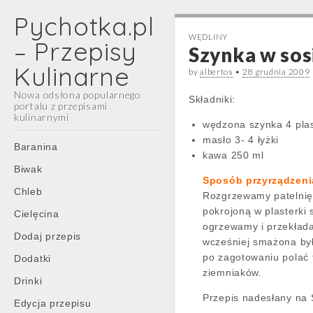
Pychotka.pl
WĘDLINY
– Przepisy
Szynka w sos
Kulinarne
by
albertos
•
28 grudnia 2009
Nowa odsłona popularnego
Składniki:
portalu z przepisami
kulinarnymi
wędzona szynka 4 plas
masło 3- 4 łyżki
Main
Skip
Baranina
kawa 250 ml
menu
to
Biwak
content
Sposób przyrządzeni
Chleb
Rozgrzewamy patelnię
pokrojoną w plasterki
Cielęcina
ogrzewamy i przekłada
Dodaj przepis
wcześniej smażona był
po zagotowaniu polać
Dodatki
ziemniaków.
Drinki
Przepis nadesłany na 
Edycja przepisu