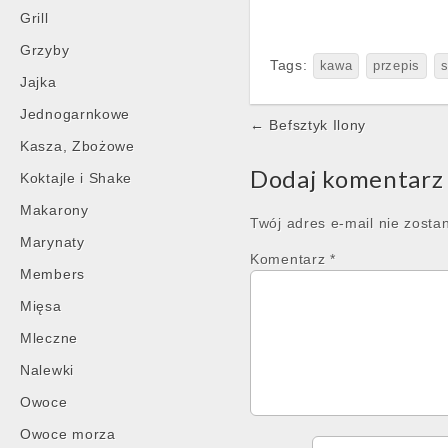
Grill
Grzyby
Tags:
kawa
przepis
s
Jajka
Jednogarnkowe
Post
← Befsztyk Ilony
navigation
Kasza, Zbożowe
Dodaj komentarz
Koktajle i Shake
Makarony
Twój adres e-mail nie zosta
Marynaty
Komentarz
*
Members
Mięsa
Mleczne
Nalewki
Owoce
Owoce morza