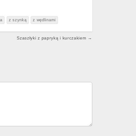
ka
z szynką
z wędlinami
Szaszłyki z papryką i kurczakiem →