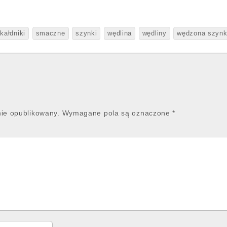
kałdniki
smaczne
szynki
wędlina
wędliny
wędzona szyn
nie opublikowany.
Wymagane pola są oznaczone
*