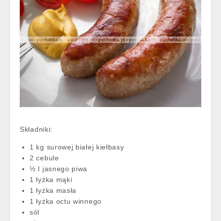
Składniki:
1 kg surowej białej kiełbasy
2 cebule
½ l jasnego piwa
1 łyżka mąki
1 łyżka masła
1 łyżka octu winnego
sól