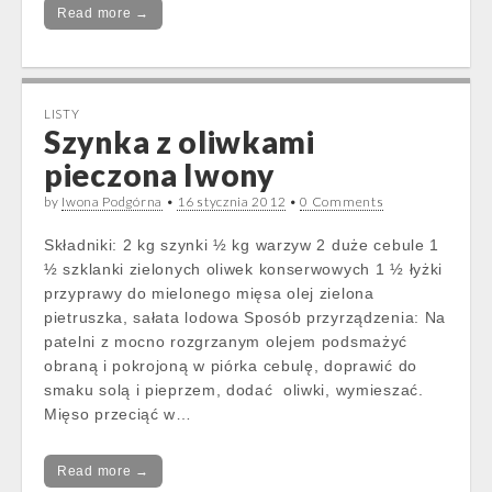
Read more →
LISTY
Szynka z oliwkami
pieczona Iwony
by
Iwona Podgórna
•
16 stycznia 2012
•
0 Comments
Składniki: 2 kg szynki ½ kg warzyw 2 duże cebule 1
½ szklanki zielonych oliwek konserwowych 1 ½ łyżki
przyprawy do mielonego mięsa olej zielona
pietruszka, sałata lodowa Sposób przyrządzenia: Na
patelni z mocno rozgrzanym olejem podsmażyć
obraną i pokrojoną w piórka cebulę, doprawić do
smaku solą i pieprzem, dodać oliwki, wymieszać.
Mięso przeciąć w…
Read more →