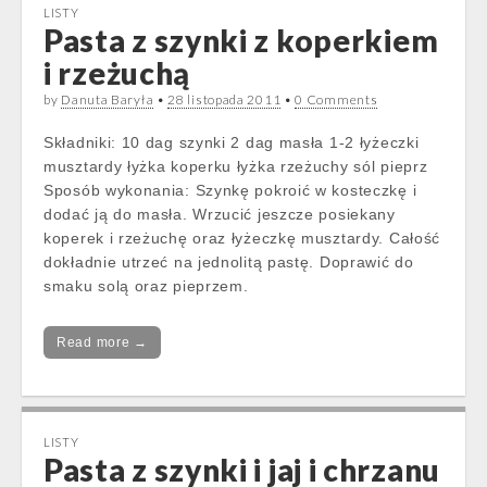
LISTY
Pasta z szynki z koperkiem
i rzeżuchą
by
Danuta Baryła
•
28 listopada 2011
•
0 Comments
Składniki: 10 dag szynki 2 dag masła 1-2 łyżeczki
musztardy łyżka koperku łyżka rzeżuchy sól pieprz
Sposób wykonania: Szynkę pokroić w kosteczkę i
dodać ją do masła. Wrzucić jeszcze posiekany
koperek i rzeżuchę oraz łyżeczkę musztardy. Całość
dokładnie utrzeć na jednolitą pastę. Doprawić do
smaku solą oraz pieprzem.
Read more →
LISTY
Pasta z szynki i jaj i chrzanu