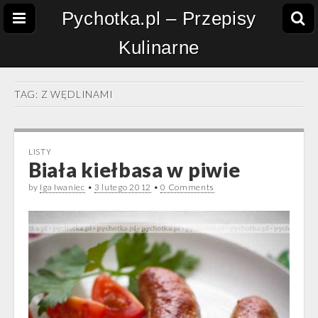
Pychotka.pl – Przepisy
Kulinarne
TAG:
Z WĘDLINAMI
LISTY
Biała kiełbasa w piwie
by
Iga Iwaniec
•
3 lutego 2012
•
0 Comments