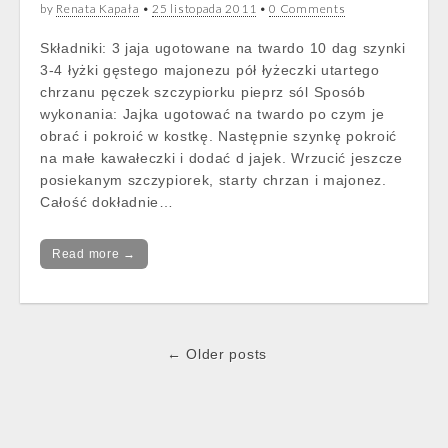
by
Renata Kapała
•
25 listopada 2011
•
0 Comments
Składniki: 3 jaja ugotowane na twardo 10 dag szynki
3-4 łyżki gęstego majonezu pół łyżeczki utartego
chrzanu pęczek szczypiorku pieprz sól Sposób
wykonania: Jajka ugotować na twardo po czym je
obrać i pokroić w kostkę. Następnie szynkę pokroić
na małe kawałeczki i dodać d jajek. Wrzucić jeszcze
posiekanym szczypiorek, starty chrzan i majonez.
Całość dokładnie…
Read more →
Post
← Older posts
navigation