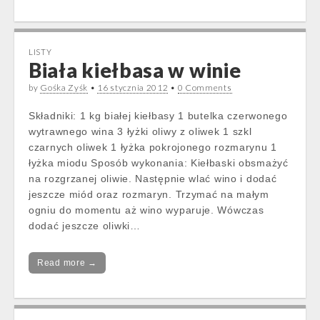
LISTY
Biała kiełbasa w winie
by
Gośka Zyśk
•
16 stycznia 2012
•
0 Comments
Składniki: 1 kg białej kiełbasy 1 butelka czerwonego
wytrawnego wina 3 łyżki oliwy z oliwek 1 szkl
czarnych oliwek 1 łyżka pokrojonego rozmarynu 1
łyżka miodu Sposób wykonania: Kiełbaski obsmażyć
na rozgrzanej oliwie. Następnie wlać wino i dodać
jeszcze miód oraz rozmaryn. Trzymać na małym
ogniu do momentu aż wino wyparuje. Wówczas
dodać jeszcze oliwki…
Read more →