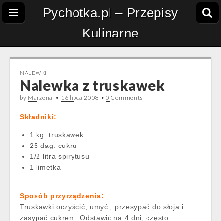
Pychotka.pl – Przepisy
Kulinarne
NALEWKI
Nalewka z truskawek
by
Marzena
•
16 lipca 2008
•
0 Comments
Składniki:
1 kg. truskawek
25 dag. cukru
1/2 litra spirytusu
1 limetka
Sposób przyrządzenia:
Truskawki oczyścić, umyć , przesypać do słoja i
zasypać cukrem. Odstawić na 4 dni, często