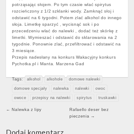
potrząsając słojem. Po tym czasie wlać spirytus
rozcieńczony z 1/2 szklanki wody. Zamknąć słoj i
odstawić na 6 tygodni. Potem zlać alkohol do innego
słoja. Limetkę sparzyć , wycisnąć sok i po
przecedzeniu wlać do nalewki , dodać też skórkę z
limetki. Wymieszać i odstawić do sklarowania na 2
tygodnie. Ponownie zlać, przefiltrować i odstawić na
3 miesiące.
Przepis nadesłany na konkurs Wakacyjny konkurs
Pychotka.pl i Manta. Marzena Gad
Tags:
alkohol
alkohole
domowe nalewki
domowe specjały
nalewka
nalewki
owoc
owoce
przepisy na nalewki
spirytus
truskawki
Post
← Nalewka z lipy
Rafaello deser bez
navigation
pieczenia →
Dodaj komentarz