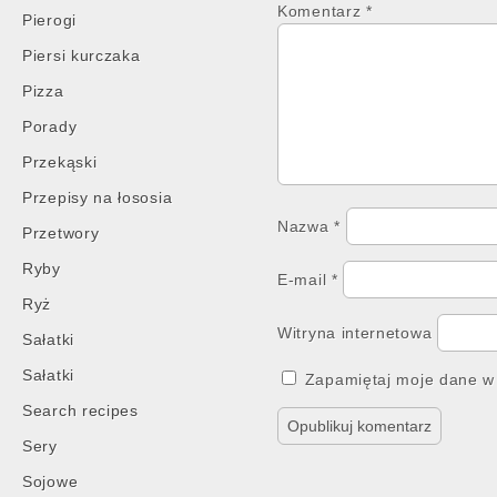
Komentarz
*
Pierogi
Piersi kurczaka
Pizza
Porady
Przekąski
Przepisy na łososia
Nazwa
*
Przetwory
Ryby
E-mail
*
Ryż
Witryna internetowa
Sałatki
Sałatki
Zapamiętaj moje dane w 
Search recipes
Sery
Sojowe