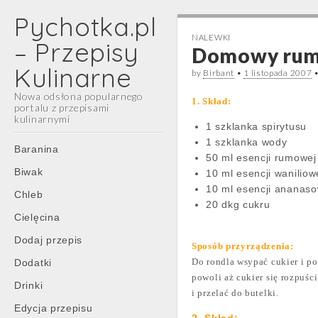
Pychotka.pl
NALEWKI
– Przepisy
Domowy ru
Kulinarne
by
Birbant
•
1 listopada 2007
Nowa odsłona popularnego
1. Skład:
portalu z przepisami
kulinarnymi
1 szklanka spirytusu
1 szklanka wody
Main
Skip
Baranina
50 ml esencji rumowej
menu
to
Biwak
10 ml esencji waniliow
content
10 ml esencji ananaso
Chleb
20 dkg cukru
Cielęcina
Dodaj przepis
Sposób przyrządzenia:
Do rondla wsypać cukier i po
Dodatki
powoli aż cukier się rozpuśc
Drinki
i przelać do butelki.
Edycja przepisu