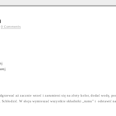
m
•
0 Comments
ej
wej
dgrzewać aż zacznie wrzeć i zarumieni się na złoty kolor, dodać wodę, 
i. Schłodzić. W słoju wymieszać wszystkie składniki „rumu” i
odstawić na