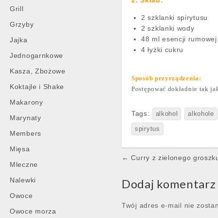
2. Skład:
Grill
2 szklanki spirytusu
Grzyby
2 szklanki wody
48 ml esencji rumowej
Jajka
4 łyżki cukru
Jednogarnkowe
Kasza, Zbożowe
Sposób przyrządzenia:
Koktajle i Shake
Postępować dokładnie tak ja
Makarony
Tags:
alkohol
alkohole
Marynaty
spirytus
Members
Mięsa
Post
← Curry z zielonego groszku
Mleczne
navigation
Nalewki
Dodaj komentarz
Owoce
Twój adres e-mail nie zosta
Owoce morza