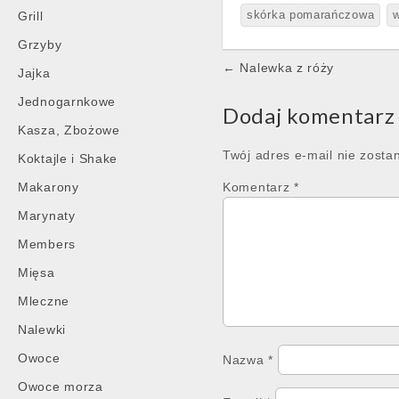
Grill
skórka pomarańczowa
Grzyby
Post
← Nalewka z róży
Jajka
navigation
Jednogarnkowe
Dodaj komentarz
Kasza, Zbożowe
Twój adres e-mail nie zosta
Koktajle i Shake
Makarony
Komentarz
*
Marynaty
Members
Mięsa
Mleczne
Nalewki
Owoce
Nazwa
*
Owoce morza