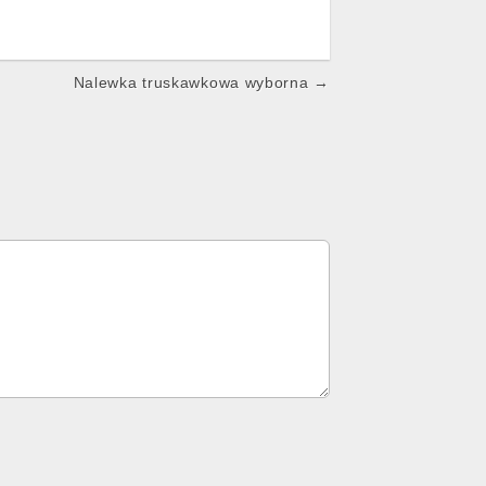
Nalewka truskawkowa wyborna →