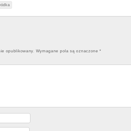
wódka
nie opublikowany.
Wymagane pola są oznaczone
*