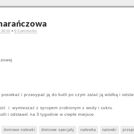
marańczowa
a 2010
•
0 Comments
czowej
osiekać i przesypać ją do butli po czym zalać ją wódką i odsta
zić i wymieszać z syropem zrobionym z wody i cukru.
tli i odstawić na 3 tygodnie w ciepłe miejsce.
domowe nalewki
domowe specjały
nalewka
nalewki
przep