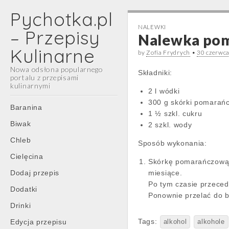
Pychotka.pl
NALEWKI
– Przepisy
Nalewka po
Kulinarne
by
Zofia Frydrych
•
30 czerwc
Nowa odsłona popularnego
Składniki:
portalu z przepisami
kulinarnymi
2 l wódki
300 g skórki pomarań
Main
Skip
Baranina
1 ½ szkl. cukru
menu
to
Biwak
2 szkl. wody
content
Chleb
Sposób wykonania:
Cielęcina
Skórkę pomarańczową p
Dodaj przepis
miesiące.
Po tym czasie przeced
Dodatki
Ponownie przelać do bu
Drinki
Tags:
Edycja przepisu
alkohol
alkohole