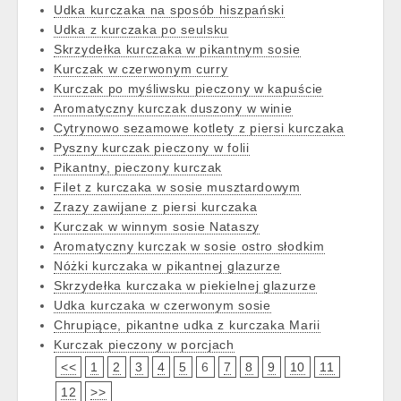
Udka kurczaka na sposób hiszpański
Udka z kurczaka po seulsku
Skrzydełka kurczaka w pikantnym sosie
Kurczak w czerwonym curry
Kurczak po myśliwsku pieczony w kapuście
Aromatyczny kurczak duszony w winie
Cytrynowo sezamowe kotlety z piersi kurczaka
Pyszny kurczak pieczony w folii
Pikantny, pieczony kurczak
Filet z kurczaka w sosie musztardowym
Zrazy zawijane z piersi kurczaka
Kurczak w winnym sosie Nataszy
Aromatyczny kurczak w sosie ostro słodkim
Nóżki kurczaka w pikantnej glazurze
Skrzydełka kurczaka w piekielnej glazurze
Udka kurczaka w czerwonym sosie
Chrupiące, pikantne udka z kurczaka Marii
Kurczak pieczony w porcjach
<<
1
2
3
4
5
6
7
8
9
10
11
12
>>