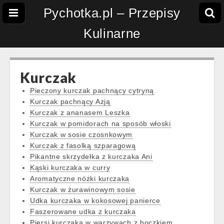
Pychotka.pl – Przepisy
Kulinarne
Kurczak
Pieczony kurczak pachnący cytryną
Kurczak pachnący Azją
Kurczak z ananasem Leszka
Kurczak w pomidorach na sposób włoski
Kurczak w sosie czosnkowym
Kurczak z fasolką szparagową
Pikantne skrzydełka z kurczaka Ani
Kąski kurczaka w curry
Aromatyczne nóżki kurczaka
Kurczak w żurawinowym sosie
Udka kurczaka w kokosowej panierce
Faszerowane udka z kurczaka
Piersi kurczaka w warzywach z boczkiem