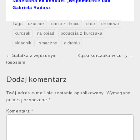
Nadesłano na konkurs „Wspomnienie lata”
Gabriela Radosz
Tags:
czosnek
danie z drobiu
drób
drobiowe
kurczak
na obiad
podudzia z kurczaka
składniki
smaczne
z drobiu
Post
← Sałatka z wędzonym
Kąski kurczaka w curry →
navigation
łososiem
Dodaj komentarz
Twój adres e-mail nie zostanie opublikowany.
Wymagane
pola są oznaczone
*
Komentarz
*