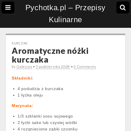
Pychotka.pl – Przepisy
Kulinarne
KURCZAK
Aromatyczne nóżki
kurczaka
by
Gabrysia
•
5 października 2008
•
0 Comments
Składniki:
4 podudzia z kurczaka
1 łyżka oleju
Marynata:
1/3 szklanki sosu sojowego
2 łyżki sake lub czystej wódki
4 rozgniecione ząbki czosnku