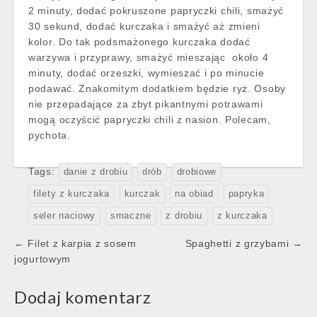
2 minuty, dodać pokruszone papryczki chili, smażyć
30 sekund, dodać kurczaka i smażyć aż zmieni
kolor. Do tak podsmażonego kurczaka dodać
warzywa i przyprawy, smażyć mieszając około 4
minuty, dodać orzeszki, wymieszać i po minucie
podawać. Znakomitym dodatkiem będzie ryż. Osoby
nie przepadające za zbyt pikantnymi potrawami
mogą oczyścić papryczki chili z nasion. Polecam,
pychota.
Tags:
danie z drobiu
drób
drobiowe
filety z kurczaka
kurczak
na obiad
papryka
seler naciowy
smaczne
z drobiu
z kurczaka
Post
← Filet z karpia z sosem
Spaghetti z grzybami →
navigation
jogurtowym
Dodaj komentarz