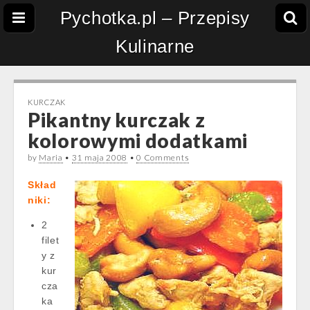
Pychotka.pl – Przepisy
Kulinarne
KURCZAK
Pikantny kurczak z
kolorowymi dodatkami
by
Maria
•
31 maja 2008
•
0 Comments
Skład
niki:
2
filet
y z
kur
cza
ka