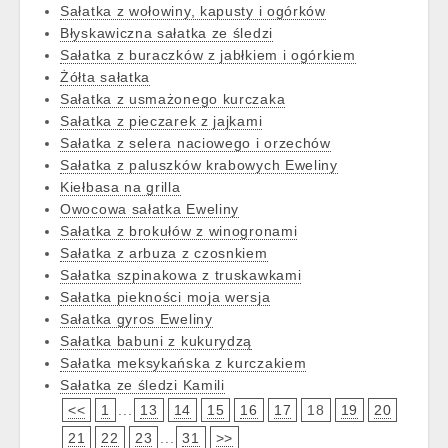
Sałatka z wołowiny, kapusty i ogórków
Błyskawiczna sałatka ze śledzi
Sałatka z buraczków z jabłkiem i ogórkiem
Żółta sałatka
Sałatka z usmażonego kurczaka
Sałatka z pieczarek z jajkami
Sałatka z selera naciowego i orzechów
Sałatka z paluszków krabowych Eweliny
Kiełbasa na grilla
Owocowa sałatka Eweliny
Sałatka z brokułów z winogronami
Sałatka z arbuza z czosnkiem
Sałatka szpinakowa z truskawkami
Sałatka piekności moja wersja
Sałatka gyros Eweliny
Sałatka babuni z kukurydzą
Sałatka meksykańska z kurczakiem
Sałatka ze śledzi Kamili
<<
1
...
13
14
15
16
17
18
19
20
21
22
23
...
31
>>