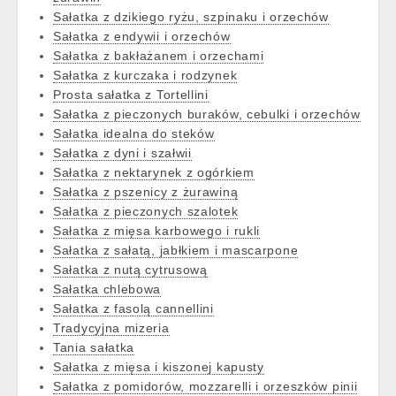
Sałatka z dzikiego ryżu, szpinaku i orzechów
Sałatka z endywii i orzechów
Sałatka z bakłażanem i orzechami
Sałatka z kurczaka i rodzynek
Prosta sałatka z Tortellini
Sałatka z pieczonych buraków, cebulki i orzechów
Sałatka idealna do steków
Sałatka z dyni i szałwii
Sałatka z nektarynek z ogórkiem
Sałatka z pszenicy z żurawiną
Sałatka z pieczonych szalotek
Sałatka z mięsa karbowego i rukli
Sałatka z sałatą, jabłkiem i mascarpone
Sałatka z nutą cytrusową
Sałatka chlebowa
Sałatka z fasolą cannellini
Tradycyjna mizeria
Tania sałatka
Sałatka z mięsa i kiszonej kapusty
Sałatka z pomidorów, mozzarelli i orzeszków pinii