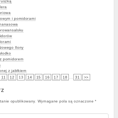
gruszką
lera
oriowa
iowym i pomidorami
 ananasowa
prowansalsku
midorów
dorami
żowego Ilony
słodko
 z pomidorem
a
onej z jabłkiem
11
12
13
14
15
16
17
18
...
31
>>
rz
stanie opublikowany.
Wymagane pola są oznaczone
*