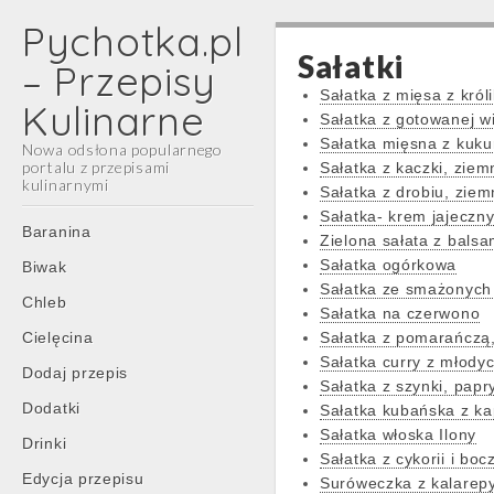
Pychotka.pl
Sałatki
– Przepisy
Sałatka z mięsa z król
Kulinarne
Sałatka z gotowanej wi
Sałatka mięsna z kuku
Nowa odsłona popularnego
portalu z przepisami
Sałatka z kaczki, ziem
kulinarnymi
Sałatka z drobiu, zie
Sałatka- krem jajeczn
Main
Skip
Baranina
Zielona sałata z bal
menu
to
Sałatka ogórkowa
Biwak
content
Sałatka ze smażonych
Chleb
Sałatka na czerwono
Cielęcina
Sałatka z pomarańczą, 
Sałatka curry z młody
Dodaj przepis
Sałatka z szynki, papr
Dodatki
Sałatka kubańska z ka
Sałatka włoska Ilony
Drinki
Sałatka z cykorii i boc
Edycja przepisu
Suróweczka z kalarep