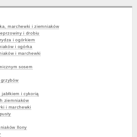
ika, marchewki i ziemniaków
eprzowiny i drobiu
rydza i ogórkiem
niaków i ogórka
mniaków i marchewki
y
samicznym sosem
 grzybów
jabłkiem i cykorią
ch ziemniaków
yki i marchewki
pusty
zniaków Ilony
y