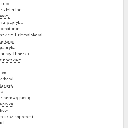
firem
z zieleniną
ewicy
ej z papryką
 pomidorem
oszkiem i ziemniakami
czarkami
 papryką
apusty i boczku
 z boczkiem
rem
wetkami
odzynek
te
 z serową pastą
papryką
echów
m oraz kaparami
uli