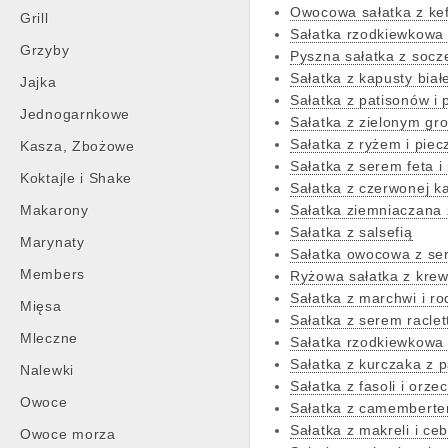
Owocowa sałatka z ke
Grill
Sałatka rzodkiewkowa 
Grzyby
Pyszna sałatka z socz
Sałatka z kapusty biał
Jajka
Sałatka z patisonów i
Jednogarnkowe
Sałatka z zielonym gr
Sałatka z ryżem i pie
Kasza, Zbożowe
Sałatka z serem feta i
Koktajle i Shake
Sałatka z czerwonej k
Makarony
Sałatka ziemniaczana
Sałatka z salsefią
Marynaty
Sałatka owocowa z se
Members
Ryżowa sałatka z kre
Sałatka z marchwi i r
Mięsa
Sałatka z serem raclet
Mleczne
Sałatka rzodkiewkowa
Sałatka z kurczaka z 
Nalewki
Sałatka z fasoli i orz
Owoce
Sałatka z camemberte
Sałatka z makreli i ceb
Owoce morza