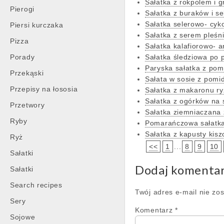
Sałatka z rokpolem i 
Pierogi
Sałatka z buraków i se
Sałatka selerowo- cyk
Piersi kurczaka
Sałatka z serem pleśn
Pizza
Sałatka kalafiorowo-
Porady
Sałatka śledziowa po 
Paryska sałatka z po
Przekąski
Sałata w sosie z pomi
Przepisy na łososia
Sałatka z makaronu ry
Sałatka z ogórków na 
Przetwory
Sałatka ziemniaczana
Ryby
Pomarańczowa sałatk
Sałatka z kapusty kisz
Ryż
<<
1
...
8
9
10
Sałatki
Dodaj komenta
Sałatki
Search recipes
Twój adres e-mail nie zo
Sery
Komentarz
*
Sojowe