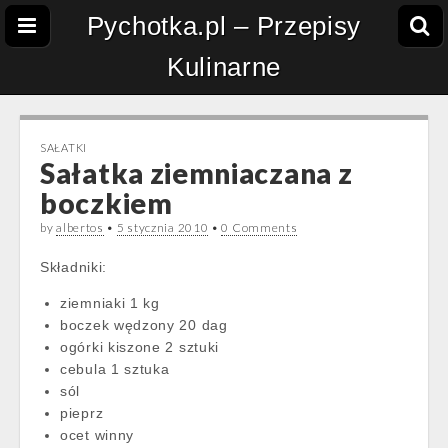
Pychotka.pl – Przepisy
Kulinarne
SAŁATKI
Sałatka ziemniaczana z
boczkiem
by
albertos
•
5 stycznia 2010
•
0 Comments
Składniki:
ziemniaki 1 kg
boczek wędzony 20 dag
ogórki kiszone 2 sztuki
cebula 1 sztuka
sól
pieprz
ocet winny