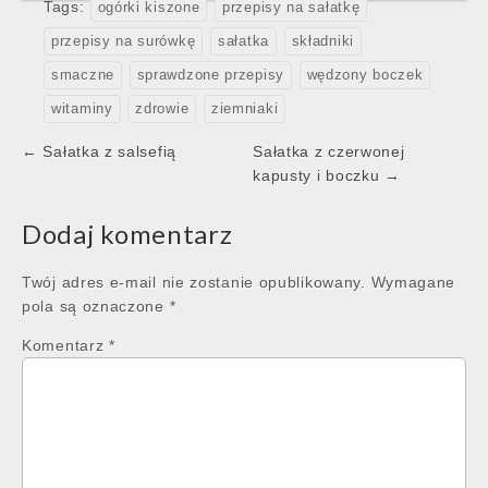
Tags:
ogórki kiszone
przepisy na sałatkę
przepisy na surówkę
sałatka
składniki
smaczne
sprawdzone przepisy
wędzony boczek
witaminy
zdrowie
ziemniaki
Post
← Sałatka z salsefią
Sałatka z czerwonej
navigation
kapusty i boczku →
Dodaj komentarz
Twój adres e-mail nie zostanie opublikowany.
Wymagane
pola są oznaczone
*
Komentarz
*