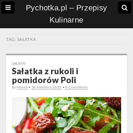
Pychotka.pl – Przepisy
Kulinarne
TAG:
SAŁATKA
SAŁATKI
Sałatka z rukoli i
pomidorów Poli
by
Monia
•
28 kwietnia 2020
•
0 Comments