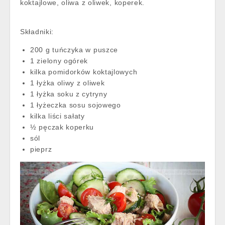
koktajlowe, oliwa z oliwek, koperek.
Składniki:
200 g tuńczyka w puszce
1 zielony ogórek
kilka pomidorków koktajlowych
1 łyżka oliwy z oliwek
1 łyżka soku z cytryny
1 łyżeczka sosu sojowego
kilka liści sałaty
½ pęczak koperku
sól
pieprz