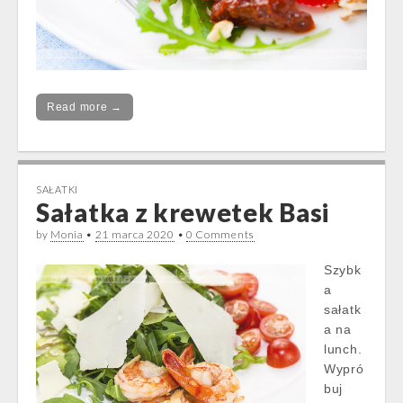
Read more →
SAŁATKI
Sałatka z krewetek Basi
by
Monia
•
21 marca 2020
•
0 Comments
Szybk
a
sałatk
a na
lunch.
Wypró
buj