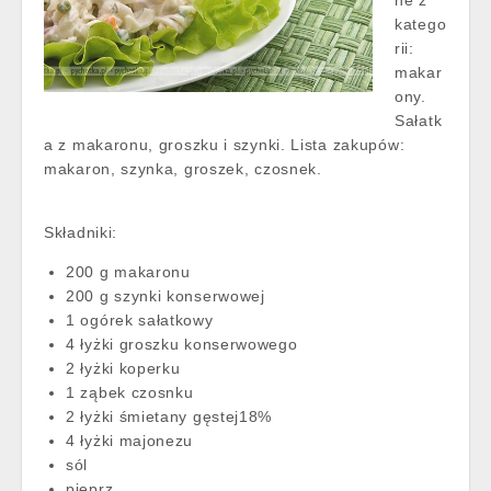
katego
rii:
makar
ony.
Sałatk
a z makaronu, groszku i szynki. Lista zakupów:
makaron, szynka, groszek, czosnek.
Składniki:
200 g makaronu
200 g szynki konserwowej
1 ogórek sałatkowy
4 łyżki groszku konserwowego
2 łyżki koperku
1 ząbek czosnku
2 łyżki śmietany gęstej18%
4 łyżki majonezu
sól
pieprz