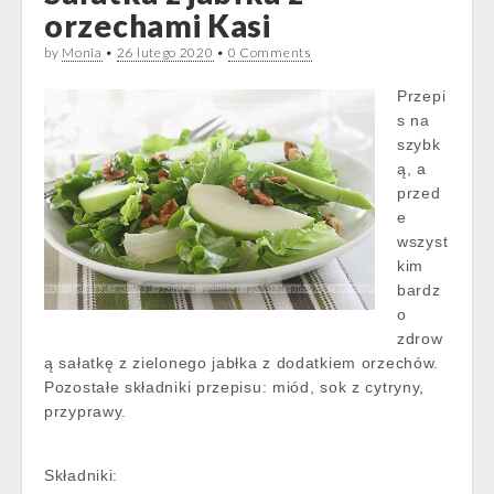
orzechami Kasi
by
Monia
•
26 lutego 2020
•
0 Comments
Przepi
s na
szybk
ą, a
przed
e
wszyst
kim
bardz
o
zdrow
ą sałatkę z zielonego jabłka z dodatkiem orzechów.
Pozostałe składniki przepisu: miód, sok z cytryny,
przyprawy.
Składniki: