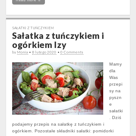
Read more →
SAŁATKI Z TUŃCZYKIEM
Sałatka z tuńczykiem i
ogórkiem Izy
by
Monia
•
8 lutego 2020
•
0 Comments
Mamy
dla
Was
przepi
sy na
pyszn
e
sałatki
. Dziś
podajemy przepis na sałatkę z tuńczykiem i
ogórkiem. Pozostałe składniki sałatki: pomidorki