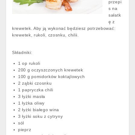
przepi
s na
sałatk
ę z
krewetek. Aby ją wykonać będziesz potrzebować:
krewetek, rukoli, czosnku, chilii.
Składniki:
1 op rukoli
200 g oczyszczonych krewetek
100 g pomidorków koktajlowych
2 ząbki czosnku
1 papryczka chili
3 łyżki masła
1 łyżka oliwy
2 łyżki białego wina
3 łyżki soku z cytryny
sól
pieprz