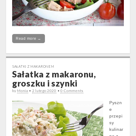
Read more →
SAŁATKI Z MAKARONEM
Sałatka z makaronu,
groszku i szynki
by
Monia
•
2 lutego 2020
•
0 Comments
Pyszn
e
przepi
sy
kulinar
ne z