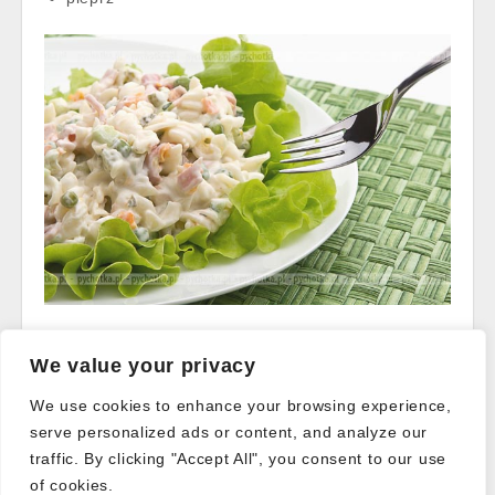
Read more →
We value your privacy
We use cookies to enhance your browsing experience,
serve personalized ads or content, and analyze our
Post
traffic. By clicking "Accept All", you consent to our use
← Older posts
navigation
of cookies.